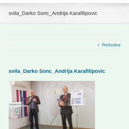
Navigation
Početna
Novosti
svila_Darko Sonc_Andrija Karafilipovic
Slovenski dom Zagreb
Vijeće
Kontakti
Prethodna
Novi odmev – naše glasilo
Izdavaštvo
svila_Darko Sonc_Andrija Karafilipovic
Korisne informacije