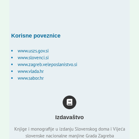
Korisne poveznice
www.uszs.gov.si
www.slovenci.si
www.zagreb.veleposlanistvo.si
www.vlada.hr
www.sabor.hr
Izdavaštvo
Knjige i monografije u izdanju Slovenskog doma i Vijeća
slovenske nacionalne manjine Grada Zagreba