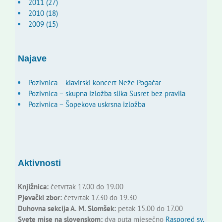
2011 (27)
2010 (18)
2009 (15)
Najave
Pozivnica – klavirski koncert Neže Pogačar
Pozivnica – skupna izložba slika Susret bez pravila
Pozivnica – Šopekova uskrsna izložba
Aktivnosti
Knjižnica:
četvrtak 17.00 do 19.00
Pjevački zbor:
četvrtak 17.30 do 19.30
Duhovna sekcija A. M. Slomšek:
petak 15.00 do 17.00
Svete mise na slovenskom:
dva puta mjesečno
Raspored sv.