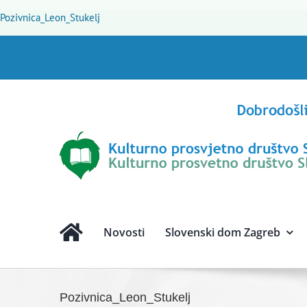
Skip
Pozivnica_Leon_Stukelj
to
content
Novosti
Slovenski dom Zagreb
Pozivnica_Leon_Stukelj