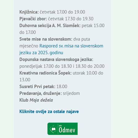
Knjižnica:
četvrtak 17.00 do 19.00
Pjevački zbor:
četvrtak 17.30 do 19.30
Duhovna sekcija A. M. Slomšek:
petak 15.00
do 17.00
Svete mise na slovenskom:
dva puta
mjesečno
Raspored sv. misa na slovenskom
jeziku za 2025. godinu
Dopunska nastava slovenskoga jezika:
ponedjeljak 17.00 do 18.30 i 18.30 do 20.00
Kreativna radionica Šopek:
utorak 10.00 do
13.00
Susreti Prvi petak:
18.00
Predavanja, druženje:
srijedom
Klub
Moja dežela
Kliknite ovdje za ostale najave