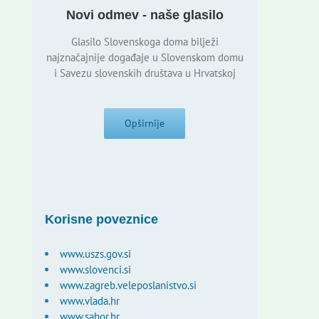
Novi odmev - naše glasilo
Glasilo Slovenskoga doma bilježi
najznačajnije događaje u Slovenskom domu
i Savezu slovenskih društava u Hrvatskoj
Opširnije
Korisne poveznice
www.uszs.gov.si
www.slovenci.si
www.zagreb.veleposlanistvo.si
www.vlada.hr
www.sabor.hr