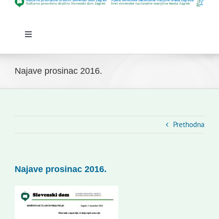
Toggle
Navigation
Početna
Novosti
Najave prosinac 2016.
Slovenski dom Zagreb
Vijeće
Kontakti
Prethodna
Novi odmev – naše glasilo
Izdavaštvo
Najave prosinac 2016.
Korisne informacije