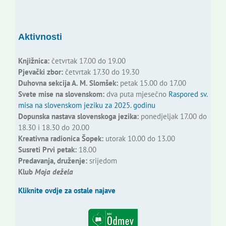
Aktivnosti
Knjižnica:
četvrtak 17.00 do 19.00
Pjevački zbor:
četvrtak 17.30 do 19.30
Duhovna sekcija A. M. Slomšek:
petak 15.00 do 17.00
Svete mise na slovenskom:
dva puta mjesečno
Raspored sv.
misa na slovenskom jeziku za 2025. godinu
Dopunska nastava slovenskoga jezika:
ponedjeljak 17.00 do
18.30 i 18.30 do 20.00
Kreativna radionica Šopek:
utorak 10.00 do 13.00
Susreti Prvi petak:
18.00
Predavanja, druženje:
srijedom
Klub
Moja dežela
Kliknite ovdje za ostale najave