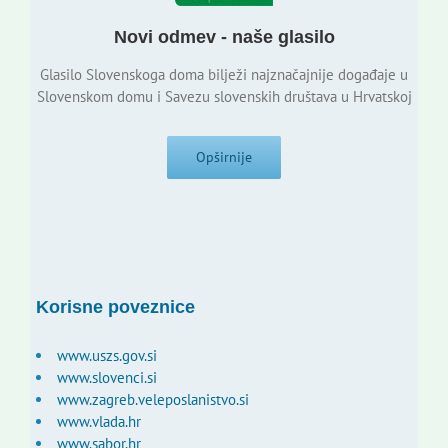
Novi odmev - naše glasilo
Glasilo Slovenskoga doma bilježi najznačajnije događaje u
Slovenskom domu i Savezu slovenskih društava u Hrvatskoj
Opširnije
Korisne poveznice
www.uszs.gov.si
www.slovenci.si
www.zagreb.veleposlanistvo.si
www.vlada.hr
www.sabor.hr