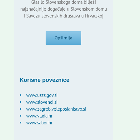
Glasilo Slovenskoga doma bilježi
najznačajnije događaje u Slovenskom domu
i Savezu slovenskih društava u Hrvatskoj
Opširnije
Korisne poveznice
www.uszs.gov.si
www.slovenci.si
www.zagreb.veleposlanistvo.si
www.vlada.hr
www.sabor.hr