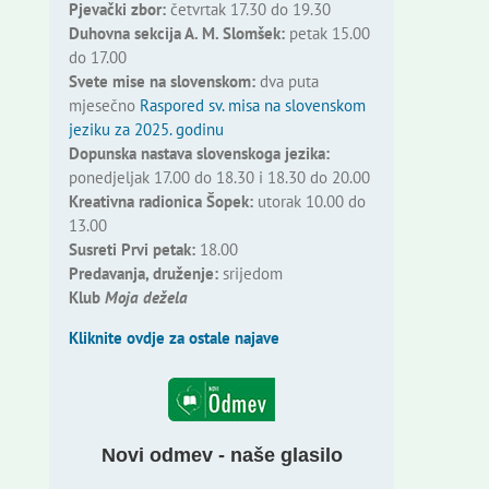
Pjevački zbor:
četvrtak 17.30 do 19.30
Duhovna sekcija A. M. Slomšek:
petak 15.00
do 17.00
Svete mise na slovenskom:
dva puta
mjesečno
Raspored sv. misa na slovenskom
jeziku za 2025. godinu
Dopunska nastava slovenskoga jezika:
ponedjeljak 17.00 do 18.30 i 18.30 do 20.00
Kreativna radionica Šopek:
utorak 10.00 do
13.00
Susreti Prvi petak:
18.00
Predavanja, druženje:
srijedom
Klub
Moja dežela
Kliknite ovdje za ostale najave
Novi odmev - naše glasilo