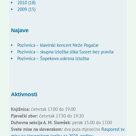
2010 (18)
2009 (15)
Najave
Pozivnica – klavirski koncert Neže Pogačar
Pozivnica – skupna izložba slika Susret bez pravila
Pozivnica – Šopekova uskrsna izložba
Aktivnosti
Knjižnica:
četvrtak 17.00 do 19.00
Pjevački zbor:
četvrtak 17.30 do 19.30
Duhovna sekcija A. M. Slomšek:
petak 15.00 do 17.00
Svete mise na slovenskom:
dva puta mjesečno
Raspored sv.
misa na slovenskom jeziku za 2025. godinu