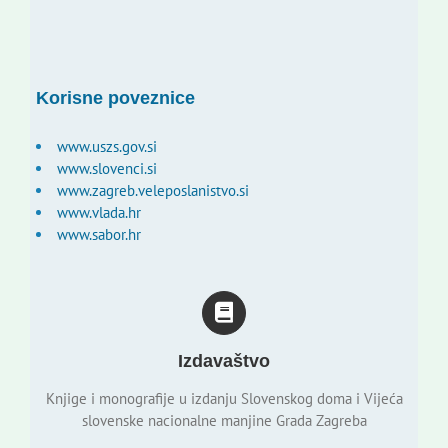
Korisne poveznice
www.uszs.gov.si
www.slovenci.si
www.zagreb.veleposlanistvo.si
www.vlada.hr
www.sabor.hr
Izdavaštvo
Knjige i monografije u izdanju Slovenskog doma i Vijeća
slovenske nacionalne manjine Grada Zagreba