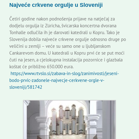
Najveće crkvene orgulje u Sloveniji
Korisne informacije
Četiri godine nakon podnošenja prijave na natječaj za
dodjelu orgulja iz Züricha, švicarska koncertna dvorana
Tonhalle odlučila ih je darovati katedrali u Kopru. Tako je
Slovenija dobila najveće crkvene orgulje odnosno druge po
veličini u zemlji – veće su samo one u ljubljanskom
Cankarevom domu. U katedrali u Kopru prvi će se put moći
čuti na jesen, a cjelokupna instalacija pozornice i glazbala
koštat će približno 650.000 eura.
https://www.rtvslo.si/zabava-in-slog/zanimivosti/jeseni-
bodo-prvic-zadonele-najvecje-cerkvene-orgle-v-
sloveniji/581742