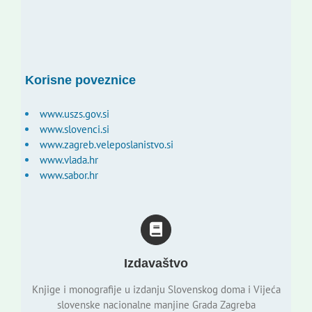
Korisne poveznice
www.uszs.gov.si
www.slovenci.si
www.zagreb.veleposlanistvo.si
www.vlada.hr
www.sabor.hr
Izdavaštvo
Knjige i monografije u izdanju Slovenskog doma i Vijeća
slovenske nacionalne manjine Grada Zagreba