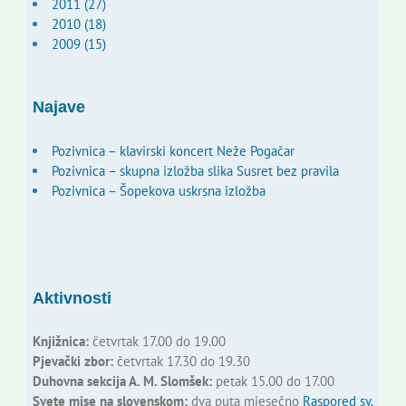
2011 (27)
2010 (18)
2009 (15)
Najave
Pozivnica – klavirski koncert Neže Pogačar
Pozivnica – skupna izložba slika Susret bez pravila
Pozivnica – Šopekova uskrsna izložba
Aktivnosti
Knjižnica:
četvrtak 17.00 do 19.00
Pjevački zbor:
četvrtak 17.30 do 19.30
Duhovna sekcija A. M. Slomšek:
petak 15.00 do 17.00
Svete mise na slovenskom:
dva puta mjesečno
Raspored sv.