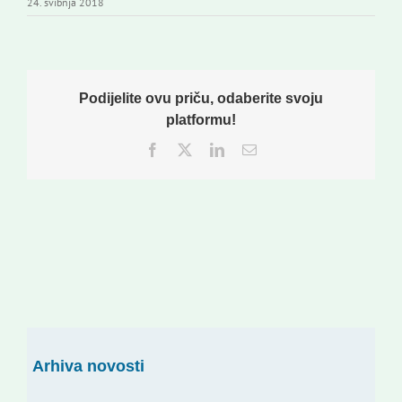
24. svibnja 2018
Podijelite ovu priču, odaberite svoju
platformu!
Facebook
Twitter
LinkedIn
Email:
Arhiva novosti