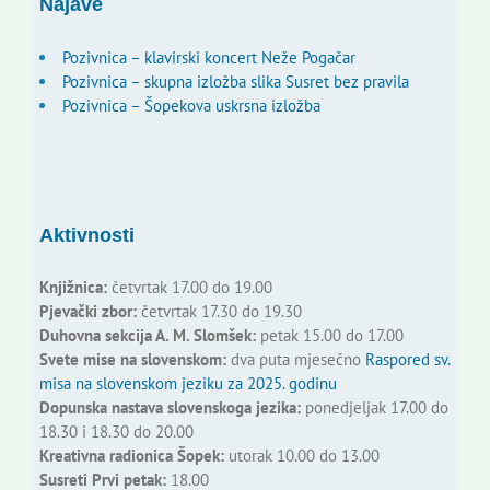
Najave
Pozivnica – klavirski koncert Neže Pogačar
Pozivnica – skupna izložba slika Susret bez pravila
Pozivnica – Šopekova uskrsna izložba
Aktivnosti
Knjižnica:
četvrtak 17.00 do 19.00
Pjevački zbor:
četvrtak 17.30 do 19.30
Duhovna sekcija A. M. Slomšek:
petak 15.00 do 17.00
Svete mise na slovenskom:
dva puta mjesečno
Raspored sv.
misa na slovenskom jeziku za 2025. godinu
Dopunska nastava slovenskoga jezika:
ponedjeljak 17.00 do
18.30 i 18.30 do 20.00
Kreativna radionica Šopek:
utorak 10.00 do 13.00
Susreti Prvi petak:
18.00