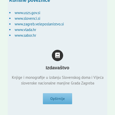
Korisne poveznice
www.uszs.gov.si
www.slovenci.si
www.zagreb.veleposlanistvo.si
www.vlada.hr
www.sabor.hr
Izdavaštvo
Knjige i monografije u izdanju Slovenskog doma i Vijeća
slovenske nacionalne manjine Grada Zagreba
Opširnije