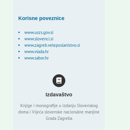
Korisne poveznice
www.uszs.gov.si
www.slovenci.si
www.zagreb.veleposlanistvo.si
www.vlada.hr
www.sabor.hr
Izdavaštvo
Knjige i monografije u izdanju Slovenskog
doma i Vijeća slovenske nacionalne manjine
Grada Zagreba