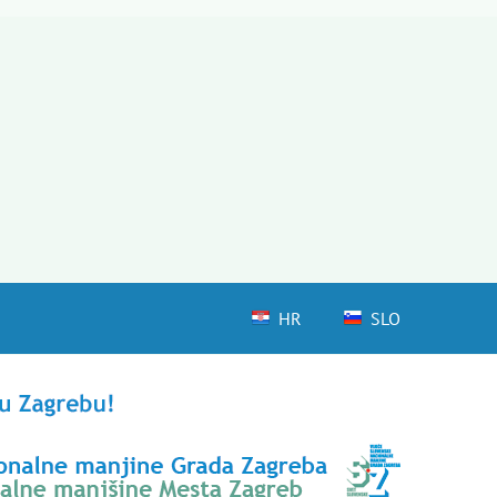
HR
SLO