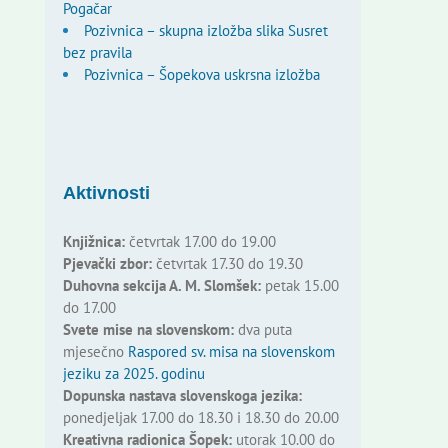
Pogačar
Pozivnica – skupna izložba slika Susret
bez pravila
Pozivnica – Šopekova uskrsna izložba
Aktivnosti
Knjižnica:
četvrtak 17.00 do 19.00
Pjevački zbor:
četvrtak 17.30 do 19.30
Duhovna sekcija A. M. Slomšek:
petak 15.00
do 17.00
Svete mise na slovenskom:
dva puta
mjesečno
Raspored sv. misa na slovenskom
jeziku za 2025. godinu
Dopunska nastava slovenskoga jezika:
ponedjeljak 17.00 do 18.30 i 18.30 do 20.00
Kreativna radionica Šopek:
utorak 10.00 do