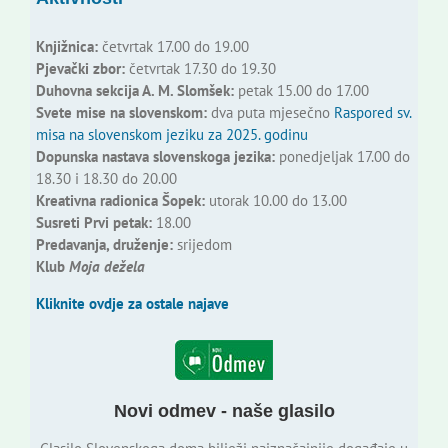
Knjižnica:
četvrtak 17.00 do 19.00
Pjevački zbor:
četvrtak 17.30 do 19.30
Duhovna sekcija A. M. Slomšek:
petak 15.00 do 17.00
Svete mise na slovenskom:
dva puta mjesečno
Raspored sv.
misa na slovenskom jeziku za 2025. godinu
Dopunska nastava slovenskoga jezika:
ponedjeljak 17.00 do
18.30 i 18.30 do 20.00
Kreativna radionica Šopek:
utorak 10.00 do 13.00
Susreti Prvi petak:
18.00
Predavanja, druženje:
srijedom
Klub
Moja dežela
Kliknite ovdje za ostale najave
Novi odmev - naše glasilo