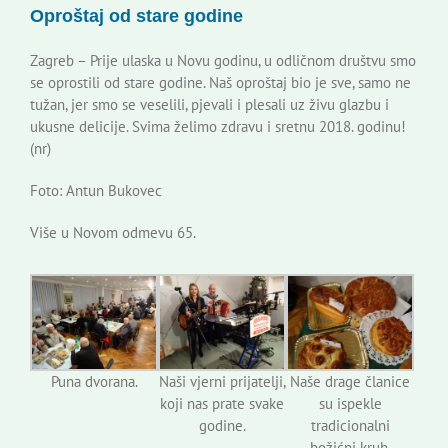
Oproštaj od stare godine
Korisne informacije
Zagreb – Prije ulaska u Novu godinu, u odličnom društvu smo
se oprostili od stare godine. Naš oproštaj bio je sve, samo ne
tužan, jer smo se veselili, pjevali i plesali uz živu glazbu i
ukusne delicije. Svima želimo zdravu i sretnu 2018. godinu!
(nr)
Foto: Antun Bukovec
Više u Novom odmevu 65.
Puna dvorana.
Naši vjerni prijatelji,
Naše drage članice
koji nas prate svake
su ispekle
godine.
tradicionalni
božićni kruh.