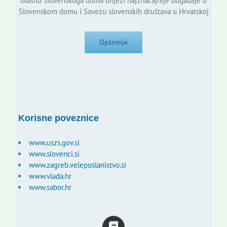
Glasilo Slovenskoga doma bilježi najznačajnije događaje u
Slovenskom domu i Savezu slovenskih društava u Hrvatskoj
Opširnije
Korisne poveznice
www.uszs.gov.si
www.slovenci.si
www.zagreb.veleposlanistvo.si
www.vlada.hr
www.sabor.hr