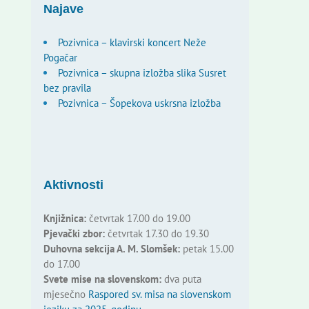
Najave
Pozivnica – klavirski koncert Neže
Pogačar
Pozivnica – skupna izložba slika Susret
bez pravila
Pozivnica – Šopekova uskrsna izložba
Aktivnosti
Knjižnica:
četvrtak 17.00 do 19.00
Pjevački zbor:
četvrtak 17.30 do 19.30
Duhovna sekcija A. M. Slomšek:
petak 15.00
do 17.00
Svete mise na slovenskom:
dva puta
mjesečno
Raspored sv. misa na slovenskom