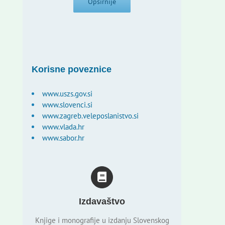
Opširnije
Korisne poveznice
www.uszs.gov.si
www.slovenci.si
www.zagreb.veleposlanistvo.si
www.vlada.hr
www.sabor.hr
Izdavaštvo
Knjige i monografije u izdanju Slovenskog