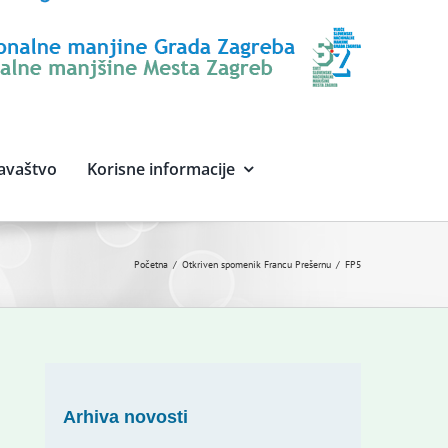
avaštvo
Korisne informacije
Početna
Otkriven spomenik Francu Prešernu
FP5
Arhiva novosti