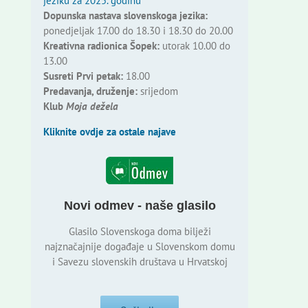
jeziku za 2025. godinu
Dopunska nastava slovenskoga jezika:
ponedjeljak 17.00 do 18.30 i 18.30 do 20.00
Kreativna radionica Šopek:
utorak 10.00 do
13.00
Susreti Prvi petak:
18.00
Predavanja, druženje:
srijedom
Klub
Moja dežela
Kliknite ovdje za ostale najave
Novi odmev - naše glasilo
Glasilo Slovenskoga doma bilježi
najznačajnije događaje u Slovenskom domu
i Savezu slovenskih društava u Hrvatskoj