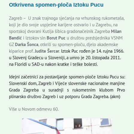
Otkrivena spomen-ploča Iztoku Pucu
Korisne informacije
Zagreb – U znak trajnoga sjećanja na vrhunskog rukometaša,
koji je dio svoje uspješne karijere ostvario i u Zagrebu, na
sportskoj dvorani Kutija šibica gradonačelnik Zagreba
Milan
Bandić
i Iztokov sin
Borut Puc
u društvu predsjednika VSNM
GZ
Darka Šonca
, otkrili su spomen-ploču, djelo akademske
kiparice prof.
Judite Šercar
.
Iztok Puc rođen je 14. rujna 1966.
u Slovenj Gradecu u Sloveniji, a umro je 20. listopada 2011.
na Floridi u SAD-u nakon kratke i teške bolesti.
Idejni začetnici za postavljanje spomen-ploče Iztoku Pucu su:
Slovenski dom, Zagreb i Vijeće slovenske nacionalne manjine
Grada Zagreba u suradnji s rukometnim klubom Prvo
plinarsko društvo Zagreb i uz potporu Grada Zagreba. (akm)
Više u Novom odmevu 60.