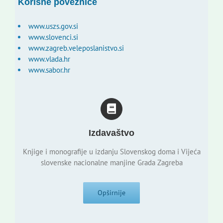
Korisne poveznice
www.uszs.gov.si
www.slovenci.si
www.zagreb.veleposlanistvo.si
www.vlada.hr
www.sabor.hr
Izdavaštvo
Knjige i monografije u izdanju Slovenskog doma i Vijeća
slovenske nacionalne manjine Grada Zagreba
Opširnije