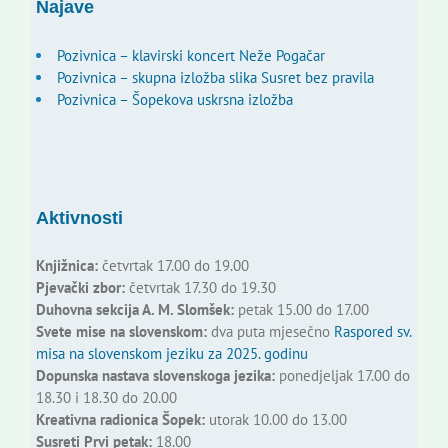
Najave
Pozivnica – klavirski koncert Neže Pogačar
Pozivnica – skupna izložba slika Susret bez pravila
Pozivnica – Šopekova uskrsna izložba
Aktivnosti
Knjižnica:
četvrtak 17.00 do 19.00
Pjevački zbor:
četvrtak 17.30 do 19.30
Duhovna sekcija A. M. Slomšek:
petak 15.00 do 17.00
Svete mise na slovenskom:
dva puta mjesečno
Raspored sv.
misa na slovenskom jeziku za 2025. godinu
Dopunska nastava slovenskoga jezika:
ponedjeljak 17.00 do
18.30 i 18.30 do 20.00
Kreativna radionica Šopek:
utorak 10.00 do 13.00
Susreti Prvi petak:
18.00