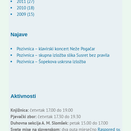
2011 (27)
2010 (18)
2009 (15)
Najave
Pozivnica – klavirski koncert Neže Pogačar
Pozivnica – skupna izložba slika Susret bez pravila
Pozivnica – Šopekova uskrsna izložba
Aktivnosti
Knjižnica:
četvrtak 17.00 do 19.00
Pjevački zbor:
četvrtak 17.30 do 19.30
Duhovna sekcija A. M. Slomšek:
petak 15.00 do 17.00
Svete mise na slovenskom:
dva puta mjesečno
Raspored sv.