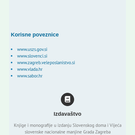
Korisne poveznice
www.uszs.gov.si
www.slovenci.si
www.zagreb.veleposlanistvo.si
www.vlada.hr
www.sabor.hr
Izdavaštvo
Knjige i monografije u izdanju Slovenskog doma i Vijeća
slovenske nacionalne manjine Grada Zagreba