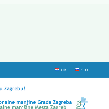
HR
SLO