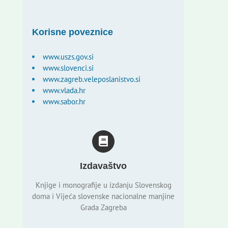
Korisne poveznice
www.uszs.gov.si
www.slovenci.si
www.zagreb.veleposlanistvo.si
www.vlada.hr
www.sabor.hr
Izdavaštvo
Knjige i monografije u izdanju Slovenskog
doma i Vijeća slovenske nacionalne manjine
Grada Zagreba