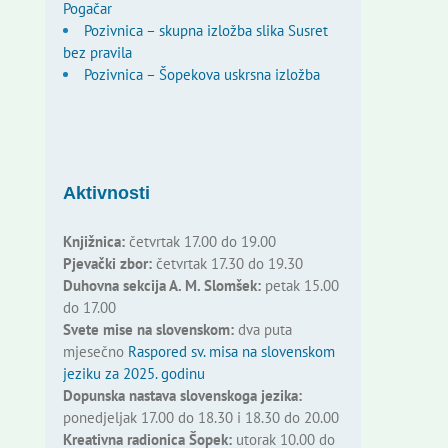
Pogačar
Pozivnica – skupna izložba slika Susret
bez pravila
Pozivnica – Šopekova uskrsna izložba
Aktivnosti
Knjižnica:
četvrtak 17.00 do 19.00
Pjevački zbor:
četvrtak 17.30 do 19.30
Duhovna sekcija A. M. Slomšek:
petak 15.00
do 17.00
Svete mise na slovenskom:
dva puta
mjesečno
Raspored sv. misa na slovenskom
jeziku za 2025. godinu
Dopunska nastava slovenskoga jezika:
ponedjeljak 17.00 do 18.30 i 18.30 do 20.00
Kreativna radionica Šopek:
utorak 10.00 do