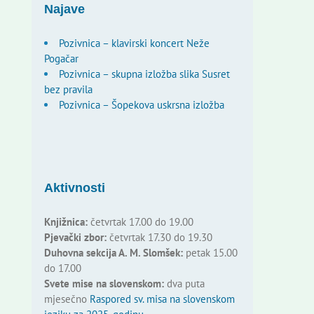
Najave
Pozivnica – klavirski koncert Neže
Pogačar
Pozivnica – skupna izložba slika Susret
bez pravila
Pozivnica – Šopekova uskrsna izložba
Aktivnosti
Knjižnica:
četvrtak 17.00 do 19.00
Pjevački zbor:
četvrtak 17.30 do 19.30
Duhovna sekcija A. M. Slomšek:
petak 15.00
do 17.00
Svete mise na slovenskom:
dva puta
mjesečno
Raspored sv. misa na slovenskom