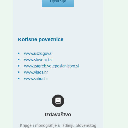
Opširnije
Korisne poveznice
www.uszs.gov.si
www.slovenci.si
www.zagreb.veleposlanistvo.si
www.vlada.hr
www.sabor.hr
Izdavaštvo
Knjige i monografije u izdanju Slovenskog