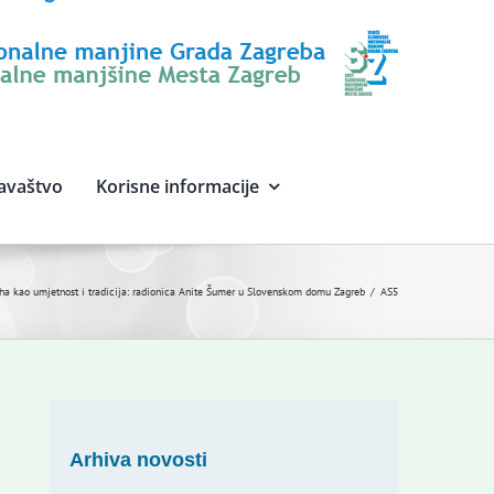
avaštvo
Korisne informacije
ha kao umjetnost i tradicija: radionica Anite Šumer u Slovenskom domu Zagreb
AS5
Arhiva novosti