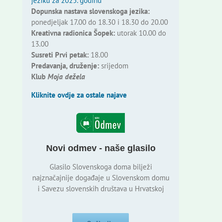
jeziku za 2025. godinu
Dopunska nastava slovenskoga jezika:
ponedjeljak 17.00 do 18.30 i 18.30 do 20.00
Kreativna radionica Šopek:
utorak 10.00 do
13.00
Susreti Prvi petak:
18.00
Predavanja, druženje:
srijedom
Klub
Moja dežela
Kliknite ovdje za ostale najave
Novi odmev - naše glasilo
Glasilo Slovenskoga doma bilježi
najznačajnije događaje u Slovenskom domu
i Savezu slovenskih društava u Hrvatskoj