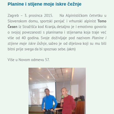
Planine i stijene moje iskre čežnje
Korisne informacije
Zagreb – 3. prosinca 2015. Na Alpinističkom četvrtku u
Slovenskom domu, sportski penjač i vrhunski alpinist
Tomo
Česen
iz Stražišča kod Kranja, detaljno je i emotivno govorio
o svojoj povezanosti s planinama i stijenama koja traje već
više od 40 godina. Svoje doživljaje pod nazivom
Planine i
stijene moje iskre čežnje
, sažeo je od dijelova koji su mu bili
bitni prije svega da bi spoznao sebe. (akm)
Više u Novom odmevu 57.