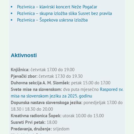
Pozivnica – klavirski koncert Neže Pogačar
Pozivnica – skupna izložba slika Susret bez pravila
Pozivnica – Šopekova uskrsna izložba
Aktivnosti
Knjižnica:
četvrtak 17.00 do 19.00
Pjevački zbor:
četvrtak 17.30 do 19.30
Duhovna sekcija A. M. Slomšek:
petak 15.00 do 17.00
Svete mise na slovenskom:
dva puta mjesečno
Raspored sv.
misa na slovenskom jeziku za 2025. godinu
Dopunska nastava slovenskoga jezika:
ponedjeljak 17.00 do
18.30 i 18.30 do 20.00
Kreativna radionica Šopek:
utorak 10.00 do 13.00
Susreti Prvi petak:
18.00
Predavanja, druženje:
srijedom