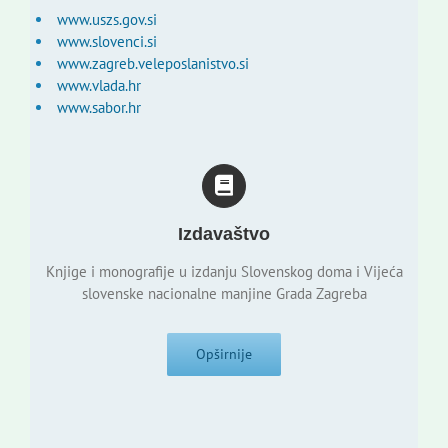
www.uszs.gov.si
www.slovenci.si
www.zagreb.veleposlanistvo.si
www.vlada.hr
www.sabor.hr
Izdavaštvo
Knjige i monografije u izdanju Slovenskog doma i Vijeća
slovenske nacionalne manjine Grada Zagreba
Opširnije