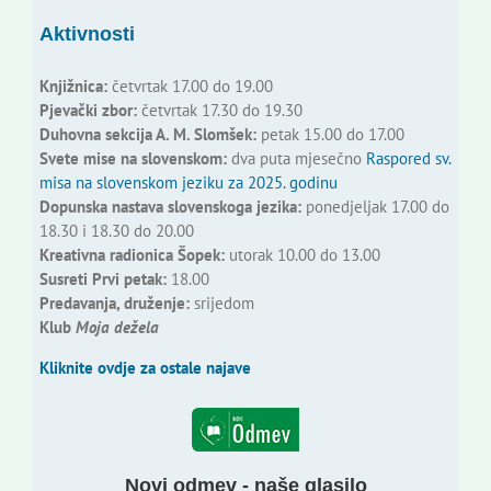
Aktivnosti
Knjižnica:
četvrtak 17.00 do 19.00
Pjevački zbor:
četvrtak 17.30 do 19.30
Duhovna sekcija A. M. Slomšek:
petak 15.00 do 17.00
Svete mise na slovenskom:
dva puta mjesečno
Raspored sv.
misa na slovenskom jeziku za 2025. godinu
Dopunska nastava slovenskoga jezika:
ponedjeljak 17.00 do
18.30 i 18.30 do 20.00
Kreativna radionica Šopek:
utorak 10.00 do 13.00
Susreti Prvi petak:
18.00
Predavanja, druženje:
srijedom
Klub
Moja dežela
Kliknite ovdje za ostale najave
Novi odmev - naše glasilo