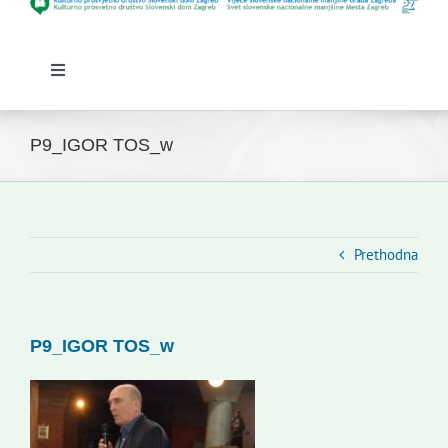
Toggle
Navigation
Početna
Novosti
P9_IGOR TOS_w
Slovenski dom Zagreb
Vijeće
Kontakti
Prethodna
Novi odmev – naše glasilo
Izdavaštvo
P9_IGOR TOS_w
Korisne informacije