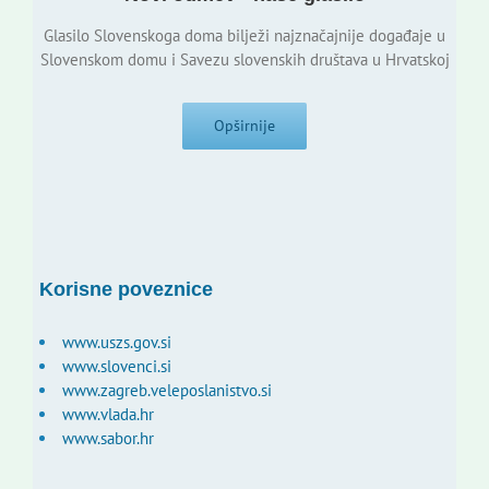
Glasilo Slovenskoga doma bilježi najznačajnije događaje u
Slovenskom domu i Savezu slovenskih društava u Hrvatskoj
Opširnije
Korisne poveznice
www.uszs.gov.si
www.slovenci.si
www.zagreb.veleposlanistvo.si
www.vlada.hr
www.sabor.hr