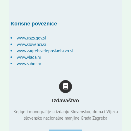
Korisne poveznice
www.uszs.gov.si
www.slovenci.si
www.zagreb.veleposlanistvo.si
www.vlada.hr
www.sabor.hr
Izdavaštvo
Knjige i monografije u izdanju Slovenskog doma i Vijeća
slovenske nacionalne manjine Grada Zagreba