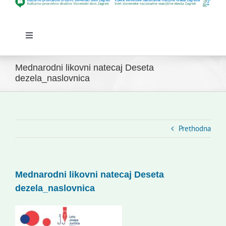
Toggle
Navigation
Početna
Mednarodni likovni natecaj Deseta
Novosti
dezela_naslovnica
Slovenski dom Zagreb
Vijeće
Kontakti
Prethodna
Novi odmev – naše glasilo
Izdavaštvo
Mednarodni likovni natecaj Deseta
Korisne informacije
dezela_naslovnica