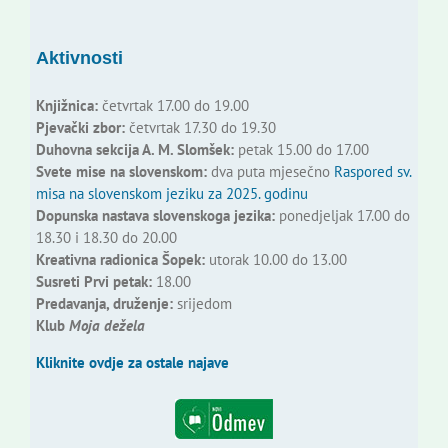
Aktivnosti
Knjižnica:
četvrtak 17.00 do 19.00
Pjevački zbor:
četvrtak 17.30 do 19.30
Duhovna sekcija A. M. Slomšek:
petak 15.00 do 17.00
Svete mise na slovenskom:
dva puta mjesečno
Raspored sv.
misa na slovenskom jeziku za 2025. godinu
Dopunska nastava slovenskoga jezika:
ponedjeljak 17.00 do
18.30 i 18.30 do 20.00
Kreativna radionica Šopek:
utorak 10.00 do 13.00
Susreti Prvi petak:
18.00
Predavanja, druženje:
srijedom
Klub
Moja dežela
Kliknite ovdje za ostale najave