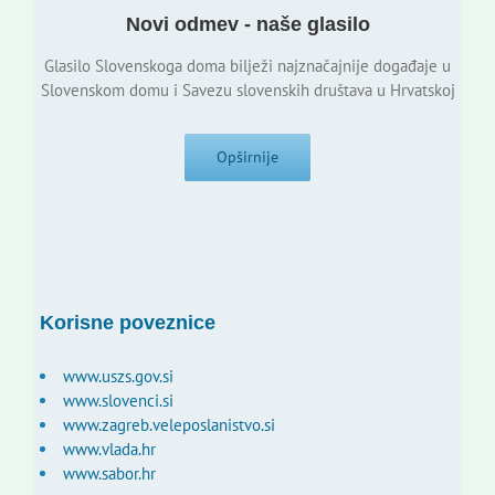
Novi odmev - naše glasilo
Glasilo Slovenskoga doma bilježi najznačajnije događaje u
Slovenskom domu i Savezu slovenskih društava u Hrvatskoj
Opširnije
Korisne poveznice
www.uszs.gov.si
www.slovenci.si
www.zagreb.veleposlanistvo.si
www.vlada.hr
www.sabor.hr