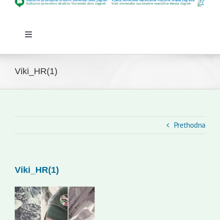
Toggle
Navigation
Početna
Novosti
Viki_HR(1)
Slovenski dom Zagreb
Vijeće
Kontakti
Prethodna
Novi odmev – naše glasilo
Izdavaštvo
Viki_HR(1)
Korisne informacije