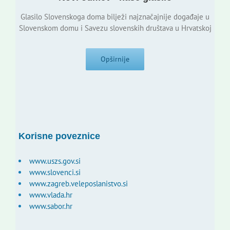
Glasilo Slovenskoga doma bilježi najznačajnije događaje u
Slovenskom domu i Savezu slovenskih društava u Hrvatskoj
Opširnije
Korisne poveznice
www.uszs.gov.si
www.slovenci.si
www.zagreb.veleposlanistvo.si
www.vlada.hr
www.sabor.hr