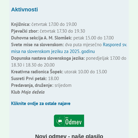
Aktivnosti
Knjižnica:
četvrtak 17.00 do 19.00
Pjevački zbor:
četvrtak 17.30 do 19.30
Duhovna sekcija A. M. Slomšek:
petak 15.00 do 17.00
Svete mise na slovenskom:
dva puta mjesečno
Raspored sv.
misa na slovenskom jeziku za 2025. godinu
Dopunska nastava slovenskoga jezika:
ponedjeljak 17.00 do
18.30 i 18.30 do 20.00
Kreativna radionica Šopek:
utorak 10.00 do 13.00
Susreti Prvi petak:
18.00
Predavanja, druženje:
srijedom
Klub
Moja dežela
Kliknite ovdje za ostale najave
Novi odmev - naše glasilo