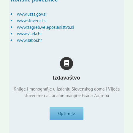
www.uszs.gov.si
www.slovenci.si
www.zagreb.veleposlanistvo.si
www.vlada.hr
www.sabor.hr
Izdavaštvo
Knjige i monografije u izdanju Slovenskog doma i Vijeća
slovenske nacionalne manjine Grada Zagreba
Opširnije