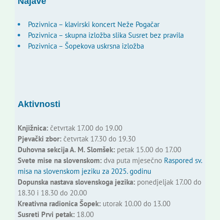
Najave
Pozivnica – klavirski koncert Neže Pogačar
Pozivnica – skupna izložba slika Susret bez pravila
Pozivnica – Šopekova uskrsna izložba
Aktivnosti
Knjižnica:
četvrtak 17.00 do 19.00
Pjevački zbor:
četvrtak 17.30 do 19.30
Duhovna sekcija A. M. Slomšek:
petak 15.00 do 17.00
Svete mise na slovenskom:
dva puta mjesečno
Raspored sv.
misa na slovenskom jeziku za 2025. godinu
Dopunska nastava slovenskoga jezika:
ponedjeljak 17.00 do
18.30 i 18.30 do 20.00
Kreativna radionica Šopek:
utorak 10.00 do 13.00
Susreti Prvi petak:
18.00