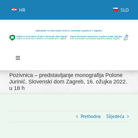
Skip
to
HR
SLO
content
Toggle
Navigation
Početna
Pozivnica – predstavljanje monografija Polone
Novosti
Jurinić, Slovenski dom Zagreb, 16. ožujka 2022.
u 18 h
Slovenski dom Zagreb
Vijeće
Kontakti
Prethodna
Slijedeća
Novi odmev – naše glasilo
Izdavaštvo