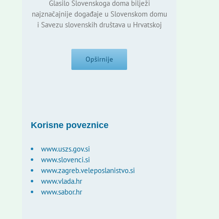
Glasilo Slovenskoga doma bilježi
najznačajnije događaje u Slovenskom domu
i Savezu slovenskih društava u Hrvatskoj
Opširnije
Korisne poveznice
www.uszs.gov.si
www.slovenci.si
www.zagreb.veleposlanistvo.si
www.vlada.hr
www.sabor.hr