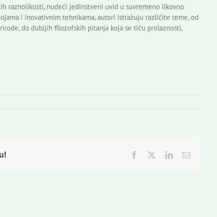
skih raznolikosti, nudeći jedinstveni uvid u suvremeno likovno
jama i inovativnim tehnikama, autori istražuju različite teme, od
irode, do dubljih filozofskih pitanja koja se tiču prolaznosti,
u!
Facebook
Twitter
LinkedIn
Email: