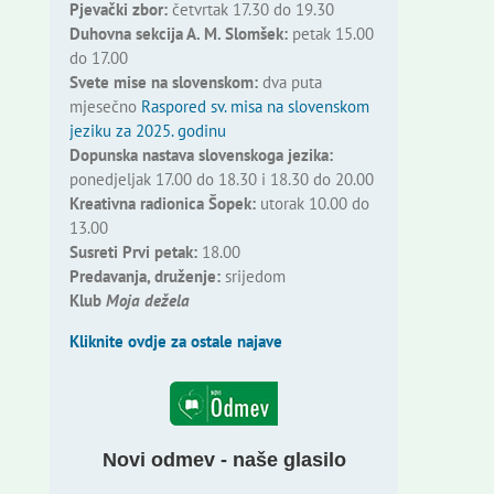
Pjevački zbor:
četvrtak 17.30 do 19.30
Duhovna sekcija A. M. Slomšek:
petak 15.00
do 17.00
Svete mise na slovenskom:
dva puta
mjesečno
Raspored sv. misa na slovenskom
jeziku za 2025. godinu
Dopunska nastava slovenskoga jezika:
ponedjeljak 17.00 do 18.30 i 18.30 do 20.00
Kreativna radionica Šopek:
utorak 10.00 do
13.00
Susreti Prvi petak:
18.00
Predavanja, druženje:
srijedom
Klub
Moja dežela
Kliknite ovdje za ostale najave
Novi odmev - naše glasilo