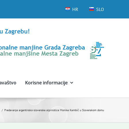
HR
SLO
avaštvo
Korisne informacije
i
Predavanje argentinsko-slovenske alpinistice Monike Kambič u Slovenskom domu