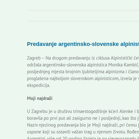
Predavanje argentinsko-slovenske alpin
Zagreb – Na drugom predavanju iz ciklusa Alpinistički če
održala argentinsko-slovenska alpinistica Monika Kambi
posljednjeg mjesta brojnim ljubiteljima alpinizma i člano
proglašena najboljom slovenskom alpinisticom, izvela je 
ekspedicija.
Moji najdraži
U Zagrebu je u društvu trinaestogodišnje kćeri Alenke i br
boravila po prvi put ali zasigurno ne i posljednji, kao što j
Naziv njezinog predavanja bio je Moji najdraži, pri čemu 
uspone koji su ostavili važan trag u njenom životu. Rođe
Argentini, više od 20 godina živjela je na sjeverozapadu 