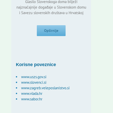
Glasilo Slovenskoga doma bilježi
najznačajnije događaje u Slovenskom domu
i Savezu slovenskih društava u Hrvatskoj
Opširnije
Korisne poveznice
www.uszs.gov.si
www.slovenci.si
www.zagreb.veleposlanistvo.si
www.vlada.hr
www.sabor.hr