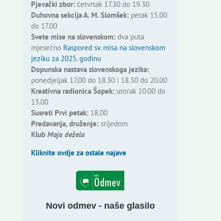
Pjevački zbor:
četvrtak 17.30 do 19.30
Duhovna sekcija A. M. Slomšek:
petak 15.00
do 17.00
Svete mise na slovenskom:
dva puta
mjesečno
Raspored sv. misa na slovenskom
jeziku za 2025. godinu
Dopunska nastava slovenskoga jezika:
ponedjeljak 17.00 do 18.30 i 18.30 do 20.00
Kreativna radionica Šopek:
utorak 10.00 do
13.00
Susreti Prvi petak:
18.00
Predavanja, druženje:
srijedom
Klub
Moja dežela
Kliknite ovdje za ostale najave
Novi odmev - naše glasilo