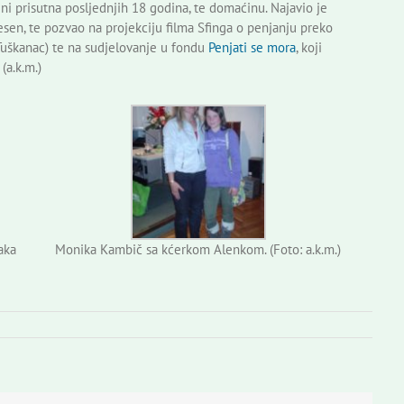
ceni prisutna posljednjih 18 godina, te domaćinu. Najavio je
sen, te pozvao na projekciju filma Sfinga o penjanju preko
 Tuškanac) te na sudjelovanje u fondu
Penjati se mora
, koji
(a.k.m.)
aka
Monika Kambič sa kćerkom Alenkom. (Foto: a.k.m.)