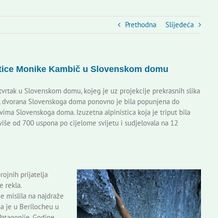
Prethodna
Slijedeća
istice Monike Kambič u Slovenskom domu
tvrtak u Slovenskom domu, kojeg je uz projekcije prekrasnih slika
č, dvorana Slovenskoga doma ponovno je bila popunjena do
vima Slovenskoga doma. Izuzetna alpinistica koja je triput bila
više od 700 uspona po cijelome svijetu i sudjelovala na 12
ojnih prijatelja
e rekla.
je mislila na najdraže
na je u Berilocheu u
Patagonije. Godine