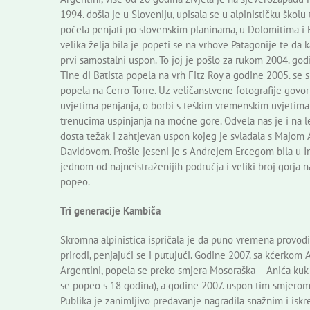
1994. došla je u Sloveniju, upisala se u alpinističku školu
počela penjati po slovenskim planinama, u Dolomitima i 
velika želja bila je popeti se na vrhove Patagonije te da 
prvi samostalni uspon. To joj je pošlo za rukom 2004. god
Tine di Batista popela na vrh Fitz Roy a godine 2005. se
popela na Cerro Torre. Uz veličanstvene fotografije govor
uvjetima penjanja, o borbi s teškim vremenskim uvjetima
trenucima uspinjanja na moćne gore. Odvela nas je i na le
dosta težak i zahtjevan uspon kojeg je svladala s Majom 
Davidovom. Prošle jeseni je s Andrejem Ercegom bila u Ind
jednom od najneistraženijih područja i veliki broj gorja na
popeo.
Tri generacije Kambiča
Skromna alpinistica ispričala je da puno vremena provodi
prirodi, penjajući se i putujući. Godine 2007. sa kćerkom 
Argentini, popela se preko smjera Mosoraška – Anića kuk u 
se popeo s 18 godina), a godine 2007. uspon tim smjerom 
Publika je zanimljivo predavanje nagradila snažnim i isk