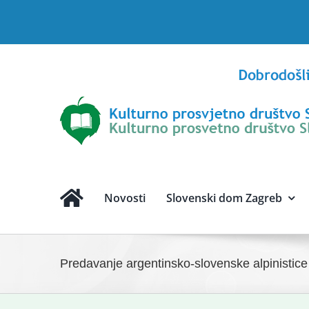
Skip
to
content
Novosti
Slovenski dom Zagreb
Predavanje argentinsko-slovenske alpinist