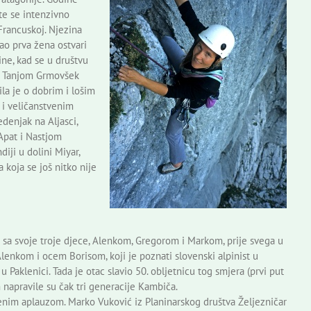
 te se intenzivno
Francuskoj. Njezina
kao prva žena ostvari
ine, kad se u društvu
 s Tanjom Grmovšek
ila je o dobrim i lošim
 i veličanstvenim
denjak na Aljasci,
Apat i Nastjom
iji u dolini Miyar,
 koja se još nitko nije
 sa svoje troje djece, Alenkom, Gregorom i Markom, prije svega u
Alenkom i ocem Borisom, koji je poznati slovenski alpinist u
Paklenici. Tada je otac slavio 50. obljetnicu tog smjera (prvi put
napravile su čak tri generacije Kambiča.
renim aplauzom. Marko Vuković iz Planinarskog društva Željezničar