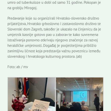
umro od tuberkuloze u dobi od samo 31 godine. Pokopan je
na groblju Mirogoj.
Predavanje koje su organizirali Hrvatsko-slovensko društvo
prijateljstva, Hrvatsko grboslovno i zastavoslovno društvo te
Slovenski dom Zagreb, također je ukazalo na činjenicu da je
umjetnik kasnije gotovo pao u zaborav te kako suvremena
istraživanja ponovno otkrivaju njegovo značenje za razvoj
heraldičke umjetnosti. Događaj je posjetiteljima približio
zanimljivu ličnost koja predstavlja važnu poveznicu između
slovenskog i hrvatskoga kulturnog prostora. (ab)
Foto: ab / mv