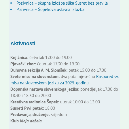
Pozivnica – skupna izložba slika Susret bez pravila
Pozivnica – Šopekova uskrsna izložba
Aktivnosti
Knjižnica:
četvrtak 17.00 do 19.00
Pjevački zbor:
četvrtak 17.30 do 19.30
Duhovna sekcija A. M. Slomšek:
petak 15.00 do 17.00
Svete mise na slovenskom:
dva puta mjesečno
Raspored sv.
misa na slovenskom jeziku za 2025. godinu
Dopunska nastava slovenskoga jezika:
ponedjeljak 17.00 do
18.30 i 18.30 do 20.00
Kreativna radionica Šopek:
utorak 10.00 do 13.00
Susreti Prvi petak:
18.00
Predavanja, druženje:
srijedom
Klub
Moja dežela