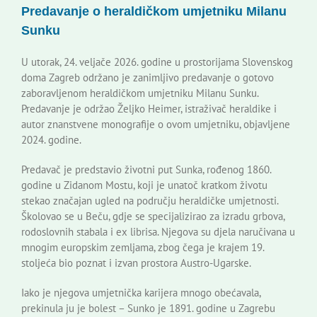
Predavanje o heraldičkom umjetniku Milanu
Korisne informacije
Sunku
U utorak, 24. veljače 2026. godine u prostorijama Slovenskog
doma Zagreb održano je zanimljivo predavanje o gotovo
zaboravljenom heraldičkom umjetniku Milanu Sunku.
Predavanje je održao Željko Heimer, istraživač heraldike i
autor znanstvene monografije o ovom umjetniku, objavljene
2024. godine.
Predavač je predstavio životni put Sunka, rođenog 1860.
godine u Zidanom Mostu, koji je unatoč kratkom životu
stekao značajan ugled na području heraldičke umjetnosti.
Školovao se u Beču, gdje se specijalizirao za izradu grbova,
rodoslovnih stabala i ex librisa. Njegova su djela naručivana u
mnogim europskim zemljama, zbog čega je krajem 19.
stoljeća bio poznat i izvan prostora Austro-Ugarske.
Iako je njegova umjetnička karijera mnogo obećavala,
prekinula ju je bolest – Sunko je 1891. godine u Zagrebu