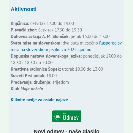
Aktivnosti
Knjižnica:
četvrtak 17.00 do 19.00
Pjevački zbor:
četvrtak 17.30 do 19.30
Duhovna sekcija A. M. Slomšek:
petak 15.00 do 17.00
Svete mise na slovenskom:
dva puta mjesečno
Raspored sv.
misa na slovenskom jeziku za 2025. godinu
Dopunska nastava slovenskoga jezika:
ponedjeljak 17.00 do
18.30 i 18.30 do 20.00
Kreativna radionica Šopek:
utorak 10.00 do 13.00
Susreti Prvi petak:
18.00
Predavanja, druženje:
srijedom
Klub
Moja dežela
Kliknite ovdje za ostale najave
Novi odmev - naše glasilo