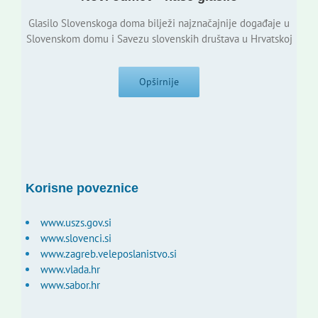
Glasilo Slovenskoga doma bilježi najznačajnije događaje u
Slovenskom domu i Savezu slovenskih društava u Hrvatskoj
Opširnije
Korisne poveznice
www.uszs.gov.si
www.slovenci.si
www.zagreb.veleposlanistvo.si
www.vlada.hr
www.sabor.hr