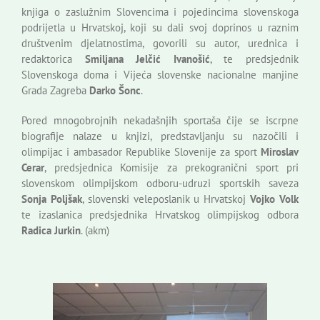
knjiga o zaslužnim Slovencima i pojedincima slovenskoga
podrijetla u Hrvatskoj, koji su dali svoj doprinos u raznim
društvenim djelatnostima, govorili su autor, urednica i
redaktorica
Smiljana Jelčić Ivanošić
, te predsjednik
Slovenskoga doma i Vijeća slovenske nacionalne manjine
Grada Zagreba
Darko Šonc
.
Pored mnogobrojnih nekadašnjih sportaša čije se iscrpne
biografije nalaze u knjizi, predstavljanju su nazočili i
olimpijac i ambasador Republike Slovenije za sport
Miroslav
Cerar
, predsjednica Komisije za prekogranični sport pri
slovenskom olimpijskom odboru-udruzi sportskih saveza
Sonja Poljšak
, slovenski veleposlanik u Hrvatskoj
Vojko Volk
te izaslanica predsjednika Hrvatskog olimpijskog odbora
Radica Jurkin
. (akm)