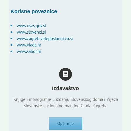
Korisne poveznice
www.uszs.gov.si
www.slovenci.si
www.zagreb.veleposlanistvo.si
www.vlada.hr
www.sabor.hr
Izdavaštvo
Knjige i monografije u izdanju Slovenskog doma i Vijeća
slovenske nacionalne manjine Grada Zagreba
Opširnije