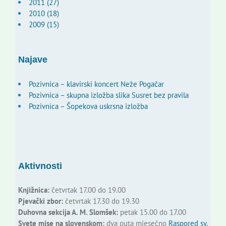
2011 (27)
2010 (18)
2009 (15)
Najave
Pozivnica – klavirski koncert Neže Pogačar
Pozivnica – skupna izložba slika Susret bez pravila
Pozivnica – Šopekova uskrsna izložba
Aktivnosti
Knjižnica:
četvrtak 17.00 do 19.00
Pjevački zbor:
četvrtak 17.30 do 19.30
Duhovna sekcija A. M. Slomšek:
petak 15.00 do 17.00
Svete mise na slovenskom:
dva puta mjesečno
Raspored sv.