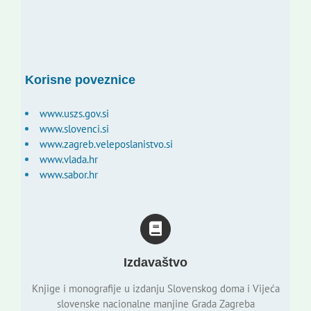
Korisne poveznice
www.uszs.gov.si
www.slovenci.si
www.zagreb.veleposlanistvo.si
www.vlada.hr
www.sabor.hr
Izdavaštvo
Knjige i monografije u izdanju Slovenskog doma i Vijeća
slovenske nacionalne manjine Grada Zagreba