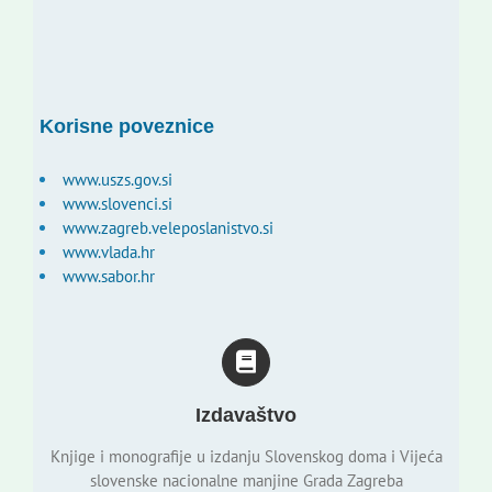
Korisne poveznice
www.uszs.gov.si
www.slovenci.si
www.zagreb.veleposlanistvo.si
www.vlada.hr
www.sabor.hr
Izdavaštvo
Knjige i monografije u izdanju Slovenskog doma i Vijeća
slovenske nacionalne manjine Grada Zagreba