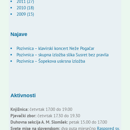
2011 (27)
2010 (18)
2009 (15)
Najave
Pozivnica – klavirski koncert Neže Pogačar
Pozivnica – skupna izložba slika Susret bez pravila
Pozivnica – Šopekova uskrsna izložba
Aktivnosti
Knjižnica:
četvrtak 17.00 do 19.00
Pjevački zbor:
četvrtak 17.30 do 19.30
Duhovna sekcija A. M. Slomšek:
petak 15.00 do 17.00
Svete mise na slovenskom:
dva puta mjesečno
Raspored sv.