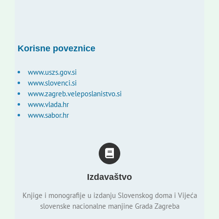
Korisne poveznice
www.uszs.gov.si
www.slovenci.si
www.zagreb.veleposlanistvo.si
www.vlada.hr
www.sabor.hr
Izdavaštvo
Knjige i monografije u izdanju Slovenskog doma i Vijeća
slovenske nacionalne manjine Grada Zagreba