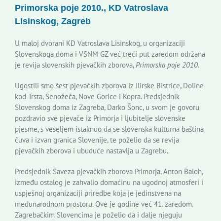
Primorska poje 2010., KD Vatroslava
Korisne informacije
Lisinskog, Zagreb
U maloj dvorani KD Vatroslava Lisinskog, u organizaciji
Slovenskoga doma i VSNM GZ već treći put zaredom održana
je revija slovenskih pjevačkih zborova,
Primorska poje 2010
.
Ugostili smo šest pjevačkih zborova iz Ilirske Bistrice, Doline
kod Trsta, Senožeča, Nove Gorice i Kopra. Predsjednik
Slovenskog doma iz Zagreba, Darko Šonc, u svom je govoru
pozdravio sve pjevače iz Primorja i ljubitelje slovenske
pjesme, s veseljem istaknuo da se slovenska kulturna baština
čuva i izvan granica Slovenije, te poželio da se revija
pjevačkih zborova i ubuduće nastavlja u Zagrebu.
Predsjednik Saveza pjevačkih zborova Primorja, Anton Baloh,
između ostalog je zahvalio domaćinu na ugodnoj atmosferi i
uspješnoj organizaciji priredbe koja je jedinstvena na
međunarodnom prostoru. Ove je godine već 41. zaredom.
Zagrebačkim Slovencima je poželio da i dalje njeguju