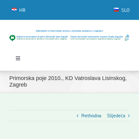
Skip
to
HR
SLO
content
Toggle
Navigation
Početna
Primorska poje 2010., KD Vatroslava Lisinskog,
Novosti
Zagreb
Slovenski dom Zagreb
Vijeće
Kontakti
Prethodna
Slijedeća
Novi odmev – naše glasilo
Izdavaštvo