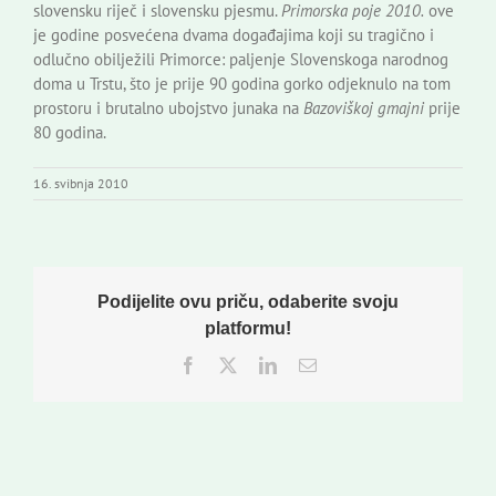
slovensku riječ i slovensku pjesmu.
Primorska poje 2010.
ove
je godine posvećena dvama događajima koji su tragično i
odlučno obilježili Primorce: paljenje Slovenskoga narodnog
doma u Trstu, što je prije 90 godina gorko odjeknulo na tom
prostoru i brutalno ubojstvo junaka na
Bazoviškoj gmajni
prije
80 godina.
16. svibnja 2010
Podijelite ovu priču, odaberite svoju
platformu!
Facebook
Twitter
LinkedIn
Email: