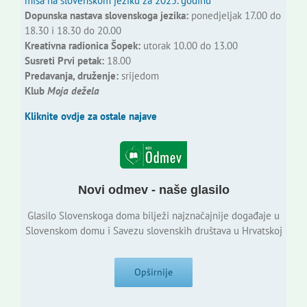
misa na slovenskom jeziku za 2025. godinu
Dopunska nastava slovenskoga jezika:
ponedjeljak 17.00 do
18.30 i 18.30 do 20.00
Kreativna radionica Šopek:
utorak 10.00 do 13.00
Susreti Prvi petak:
18.00
Predavanja, druženje:
srijedom
Klub
Moja dežela
Kliknite ovdje za ostale najave
Novi odmev - naše glasilo
Glasilo Slovenskoga doma bilježi najznačajnije događaje u
Slovenskom domu i Savezu slovenskih društava u Hrvatskoj
Opširnije