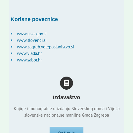
Korisne poveznice
www.uszs.gov.si
www.slovenci.si
www.zagreb.veleposlanistvo.si
www.vlada.hr
www.sabor.hr
Izdavaštvo
Knjige i monografije u izdanju Slovenskog doma i Vijeća
slovenske nacionalne manjine Grada Zagreba