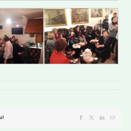
u!
Facebook
Twitter
LinkedIn
Email: