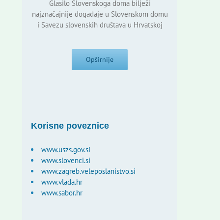
Glasilo Slovenskoga doma bilježi
najznačajnije događaje u Slovenskom domu
i Savezu slovenskih društava u Hrvatskoj
Opširnije
Korisne poveznice
www.uszs.gov.si
www.slovenci.si
www.zagreb.veleposlanistvo.si
www.vlada.hr
www.sabor.hr