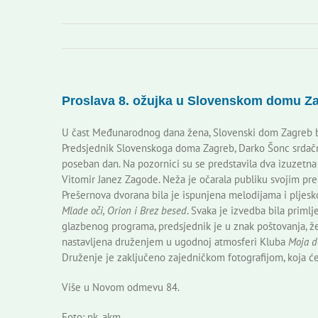
Proslava 8. ožujka u Slovenskom domu Z
U čast Međunarodnog dana žena, Slovenski dom Zagreb bio 
Predsjednik Slovenskoga doma Zagreb, Darko Šonc srdačno 
poseban dan. Na pozornici su se predstavila dva izuzetn
Vitomir Janez Zagode. Neža je očarala publiku svojim prek
Prešernova dvorana bila je ispunjena melodijama i pljes
Mlade oči, Orion i Brez besed
. Svaka je izvedba bila prim
glazbenog programa, predsjednik je u znak poštovanja, že
nastavljena druženjem u ugodnoj atmosferi Kluba
Moja d
Druženje je zaključeno zajedničkom fotografijom, koja će 
Više u Novom odmevu 84.
Foto: nk, akm