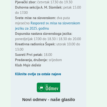
Pjevački zbor:
četvrtak 17.30 do 19.30
Duhovna sekcija A. M. Slomšek:
petak 15.00
do 17.00
Svete mise na slovenskom:
dva puta
mjesečno
Raspored sv. misa na slovenskom
jeziku za 2025. godinu
Dopunska nastava slovenskoga jezika:
ponedjeljak 17.00 do 18.30 i 18.30 do 20.00
Kreativna radionica Šopek:
utorak 10.00 do
13.00
Susreti Prvi petak:
18.00
Predavanja, druženje:
srijedom
Klub
Moja dežela
Kliknite ovdje za ostale najave
Novi odmev - naše glasilo