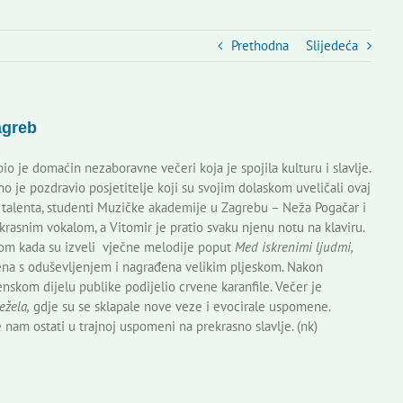
Prethodna
Slijedeća
agreb
je domaćin nezaboravne večeri koja je spojila kulturu i slavlje.
je pozdravio posjetitelje koji su svojim dolaskom uveličali ovaj
a talenta, studenti Muzičke akademije u Zagrebu – Neža Pogačar i
rasnim vokalom, a Vitomir je pratio svaku njenu notu na klaviru.
kom kada su izveli vječne melodije poput
Med iskrenimi ljudmi,
ljena s oduševljenjem i nagrađena velikim pljeskom. Nakon
nskom dijelu publike podijelio crvene karanfile. Večer je
ežela,
gdje su se sklapale nove veze i evocirale uspomene.
nam ostati u trajnoj uspomeni na prekrasno slavlje. (nk)