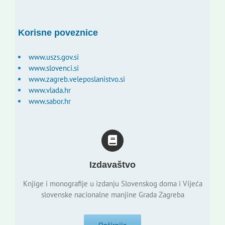
Korisne poveznice
www.uszs.gov.si
www.slovenci.si
www.zagreb.veleposlanistvo.si
www.vlada.hr
www.sabor.hr
Izdavaštvo
Knjige i monografije u izdanju Slovenskog doma i Vijeća
slovenske nacionalne manjine Grada Zagreba