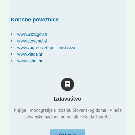
Korisne poveznice
www.uszs.gov.si
www.slovenci.si
www.zagreb.veleposlanistvo.si
www.vlada.hr
www.sabor.hr
Izdavaštvo
Knjige i monografije u izdanju Slovenskog doma i Vijeća
slovenske nacionalne manjine Grada Zagreba