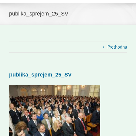
Navigation
Početna
Novosti
publika_sprejem_25_SV
Slovenski dom Zagreb
Vijeće
Kontakti
Prethodna
Novi odmev – naše glasilo
Izdavaštvo
publika_sprejem_25_SV
Korisne informacije