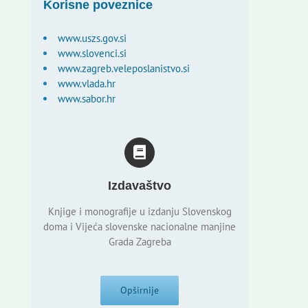
Korisne poveznice
www.uszs.gov.si
www.slovenci.si
www.zagreb.veleposlanistvo.si
www.vlada.hr
www.sabor.hr
Izdavaštvo
Knjige i monografije u izdanju Slovenskog
doma i Vijeća slovenske nacionalne manjine
Grada Zagreba
Opširnije