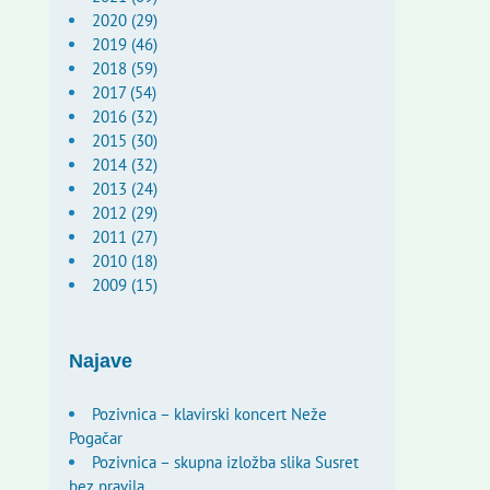
2020 (29)
2019 (46)
2018 (59)
2017 (54)
2016 (32)
2015 (30)
2014 (32)
2013 (24)
2012 (29)
2011 (27)
2010 (18)
2009 (15)
Najave
Pozivnica – klavirski koncert Neže
Pogačar
Pozivnica – skupna izložba slika Susret
bez pravila