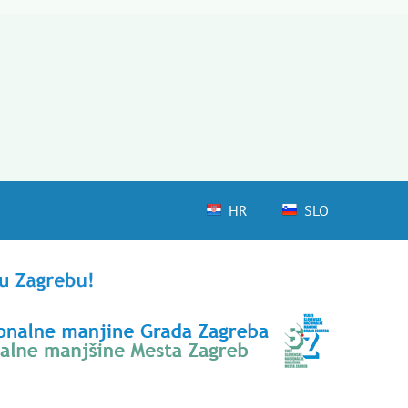
HR
SLO