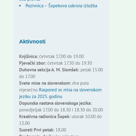
Pozivnica – Šopekova uskrsna izložba
Aktivnosti
Knjižnica:
četvrtak 17.00 do 19.00
Pjevački zbor:
četvrtak 17.30 do 19.30
Duhovna sekcija A. M. Slomšek:
petak 15.00
do 17.00
Svete mise na slovenskom:
dva puta
mjesečno
Raspored sv. misa na slovenskom
jeziku za 2025. godinu
Dopunska nastava slovenskoga jezika:
ponedjeljak 17.00 do 18.30 i 18.30 do 20.00
Kreativna radionica Šopek:
utorak 10.00 do
13.00
Susreti Prvi petak:
18.00