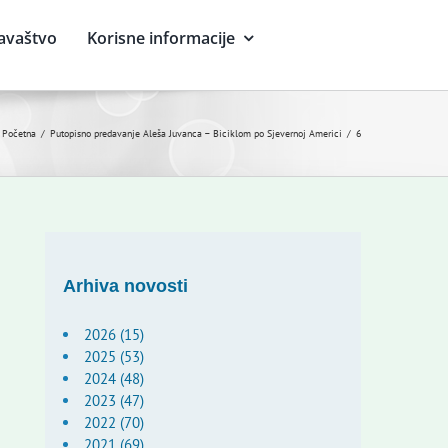
avaštvo
Korisne informacije
Početna
Putopisno predavanje Aleša Juvanca – Biciklom po Sjevernoj Americi
6
Arhiva novosti
2026 (15)
2025 (53)
2024 (48)
2023 (47)
2022 (70)
2021 (69)