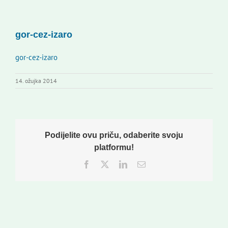
Novi odmev – naše glasilo
Izdavaštvo
gor-cez-izaro
Korisne informacije
gor-cez-izaro
14. ožujka 2014
Podijelite ovu priču, odaberite svoju
platformu!
Facebook
Twitter
LinkedIn
Email: