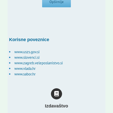
Opširnije
Korisne poveznice
www.uszs.gov.si
www.slovenci.si
www.zagreb.veleposlanistvo.si
www.vlada.hr
www.sabor.hr
Izdavaštvo