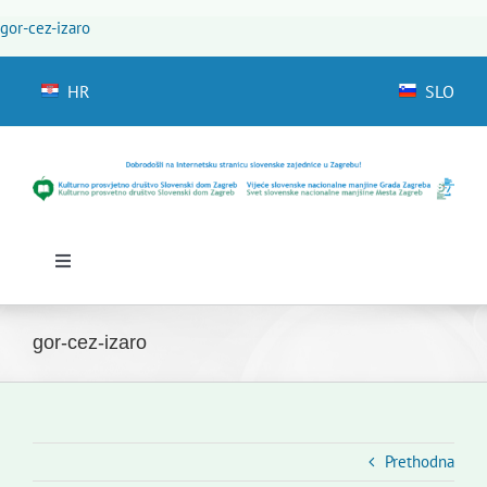
Skip
gor-cez-izaro
to
content
HR
SLO
Toggle
Navigation
Početna
Novosti
gor-cez-izaro
Slovenski dom Zagreb
Vijeće
Kontakti
Prethodna