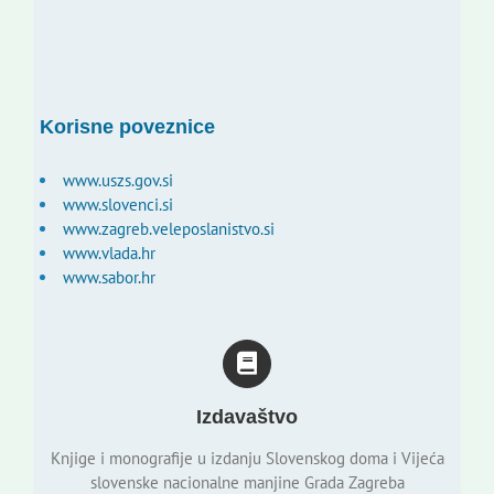
Korisne poveznice
www.uszs.gov.si
www.slovenci.si
www.zagreb.veleposlanistvo.si
www.vlada.hr
www.sabor.hr
Izdavaštvo
Knjige i monografije u izdanju Slovenskog doma i Vijeća
slovenske nacionalne manjine Grada Zagreba