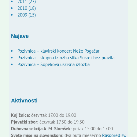
2011 (27)
2010 (18)
2009 (15)
Najave
Pozivnica – klavirski koncert Neže Pogačar
Pozivnica – skupna izložba slika Susret bez pravila
Pozivnica – Šopekova uskrsna izložba
Aktivnosti
Knjižnica:
četvrtak 17.00 do 19.00
Pjevački zbor:
četvrtak 17.30 do 19.30
Duhovna sekcija A. M. Slomšek:
petak 15.00 do 17.00
Svete mise na slovenskom:
dva puta mjesečno
Raspored sv.