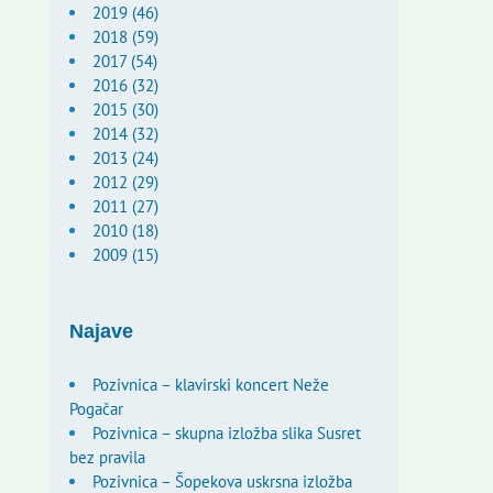
2019 (46)
2018 (59)
2017 (54)
2016 (32)
2015 (30)
2014 (32)
2013 (24)
2012 (29)
2011 (27)
2010 (18)
2009 (15)
Najave
Pozivnica – klavirski koncert Neže
Pogačar
Pozivnica – skupna izložba slika Susret
bez pravila
Pozivnica – Šopekova uskrsna izložba