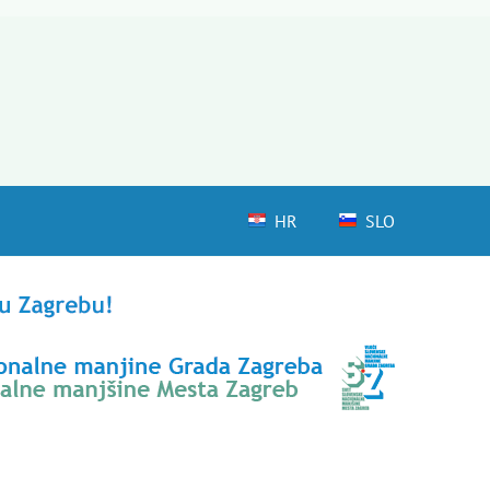
HR
SLO