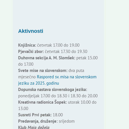
Aktivnosti
Knjižnica:
četvrtak 17.00 do 19.00
Pjevački zbor:
četvrtak 17.30 do 19.30
Duhovna sekcija A. M. Slomšek:
petak 15.00
do 17.00
Svete mise na slovenskom:
dva puta
mjesečno
Raspored sv. misa na slovenskom
jeziku za 2025. godinu
Dopunska nastava slovenskoga jezika:
ponedjeljak 17.00 do 18.30 i 18.30 do 20.00
Kreativna radionica Šopek:
utorak 10.00 do
13.00
Susreti Prvi petak:
18.00
Predavanja, druženje:
srijedom
Klub
Moja dežela