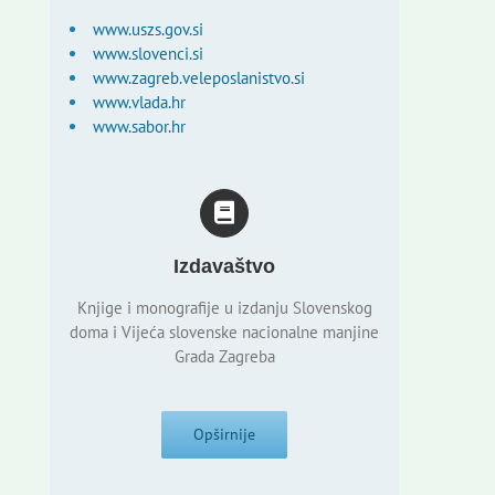
www.uszs.gov.si
www.slovenci.si
www.zagreb.veleposlanistvo.si
www.vlada.hr
www.sabor.hr
Izdavaštvo
Knjige i monografije u izdanju Slovenskog
doma i Vijeća slovenske nacionalne manjine
Grada Zagreba
Opširnije