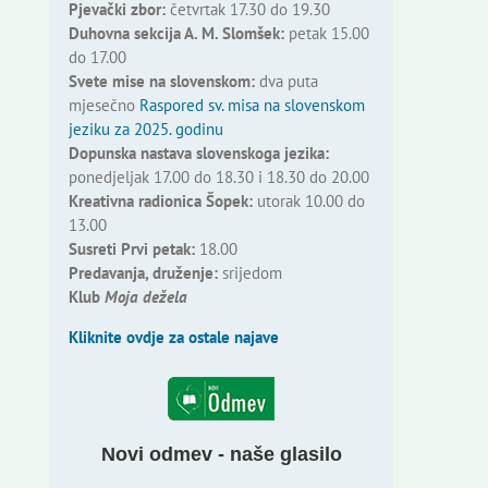
Pjevački zbor:
četvrtak 17.30 do 19.30
Duhovna sekcija A. M. Slomšek:
petak 15.00
do 17.00
Svete mise na slovenskom:
dva puta
mjesečno
Raspored sv. misa na slovenskom
jeziku za 2025. godinu
Dopunska nastava slovenskoga jezika:
ponedjeljak 17.00 do 18.30 i 18.30 do 20.00
Kreativna radionica Šopek:
utorak 10.00 do
13.00
Susreti Prvi petak:
18.00
Predavanja, druženje:
srijedom
Klub
Moja dežela
Kliknite ovdje za ostale najave
Novi odmev - naše glasilo