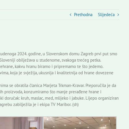
Prethodna
Slijedeća
 studenoga 2024. godine, u Slovenskom domu Zagreb prvi put smo
 Sloveniji obilježava u studenome, svakoga trećeg petka.
u prehrane, kakvu hranu biramo i pripremamo te što jedemo.
ma, koja je svježija, ukusnija i kvalitetnija od hrane dovezene
ima se obratila članica Marjeta Trkman-Kravar. Preporučila je da
ćih proizvoda, konzumiramo što manje prerađene hrane i
ki doručak: kruh, maslac, med, mlijeko i jabuke. Lijepo organiziran
rebu zabilježila je i ekipa TV Maribor. (sh)