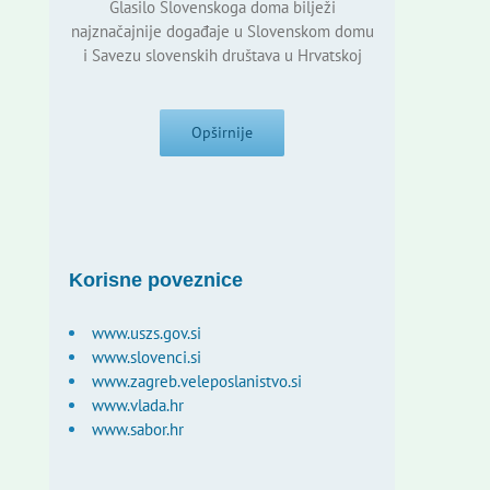
Glasilo Slovenskoga doma bilježi
najznačajnije događaje u Slovenskom domu
i Savezu slovenskih društava u Hrvatskoj
Opširnije
Korisne poveznice
www.uszs.gov.si
www.slovenci.si
www.zagreb.veleposlanistvo.si
www.vlada.hr
www.sabor.hr