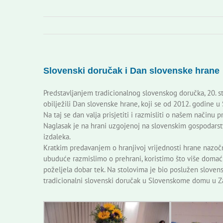
Slovenski doručak i Dan slovenske hrane
Predstavljanjem tradicionalnog slovenskog doručka, 20.
obilježili Dan slovenske hrane, koji se od 2012. godine u
Na taj se dan valja prisjetiti i razmisliti o našem način
Naglasak je na hrani uzgojenoj na slovenskim gospodarstvi
izdaleka.
Kratkim predavanjem o hranjivoj vrijednosti hrane nazočn
ubuduće razmislimo o prehrani, koristimo što više doma
poželjela dobar tek. Na stolovima je bio poslužen slovens
tradicionalni slovenski doručak u Slovenskome domu u Zag