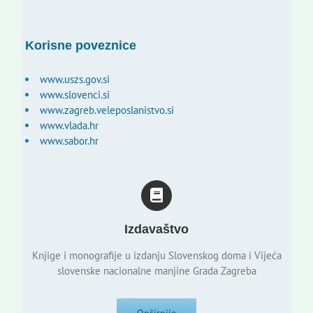
Korisne poveznice
www.uszs.gov.si
www.slovenci.si
www.zagreb.veleposlanistvo.si
www.vlada.hr
www.sabor.hr
Izdavaštvo
Knjige i monografije u izdanju Slovenskog doma i Vijeća
slovenske nacionalne manjine Grada Zagreba