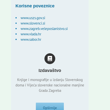
Korisne poveznice
www.uszs.gov.si
www.slovenci.si
www.zagreb.veleposlanistvo.si
www.vlada.hr
www.sabor.hr
Izdavaštvo
Knjige i monografije u izdanju Slovenskog
doma i Vijeća slovenske nacionalne manjine
Grada Zagreba
Opširnije