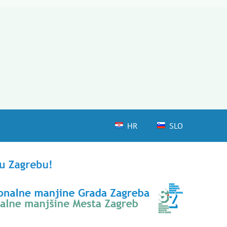
HR
SLO