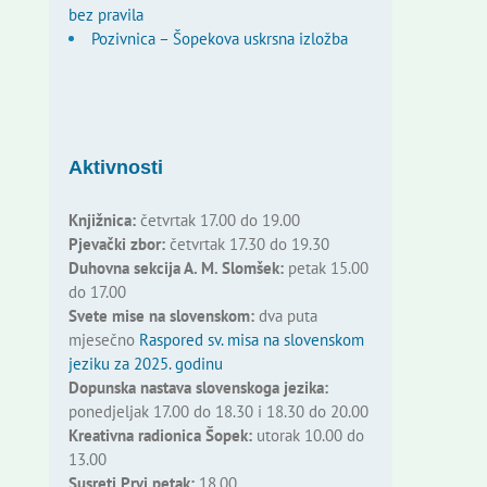
bez pravila
Pozivnica – Šopekova uskrsna izložba
Aktivnosti
Knjižnica:
četvrtak 17.00 do 19.00
Pjevački zbor:
četvrtak 17.30 do 19.30
Duhovna sekcija A. M. Slomšek:
petak 15.00
do 17.00
Svete mise na slovenskom:
dva puta
mjesečno
Raspored sv. misa na slovenskom
jeziku za 2025. godinu
Dopunska nastava slovenskoga jezika:
ponedjeljak 17.00 do 18.30 i 18.30 do 20.00
Kreativna radionica Šopek:
utorak 10.00 do
13.00
Susreti Prvi petak:
18.00