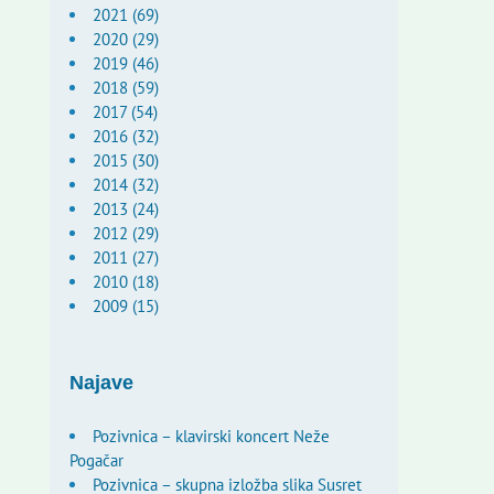
2021 (69)
2020 (29)
2019 (46)
2018 (59)
2017 (54)
2016 (32)
2015 (30)
2014 (32)
2013 (24)
2012 (29)
2011 (27)
2010 (18)
2009 (15)
Najave
Pozivnica – klavirski koncert Neže
Pogačar
Pozivnica – skupna izložba slika Susret