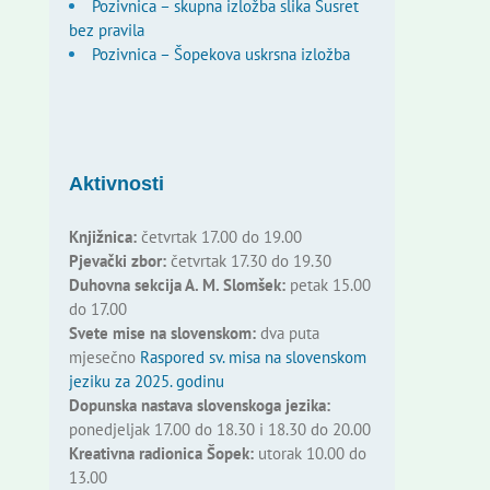
Pozivnica – skupna izložba slika Susret
bez pravila
Pozivnica – Šopekova uskrsna izložba
Aktivnosti
Knjižnica:
četvrtak 17.00 do 19.00
Pjevački zbor:
četvrtak 17.30 do 19.30
Duhovna sekcija A. M. Slomšek:
petak 15.00
do 17.00
Svete mise na slovenskom:
dva puta
mjesečno
Raspored sv. misa na slovenskom
jeziku za 2025. godinu
Dopunska nastava slovenskoga jezika:
ponedjeljak 17.00 do 18.30 i 18.30 do 20.00
Kreativna radionica Šopek:
utorak 10.00 do
13.00