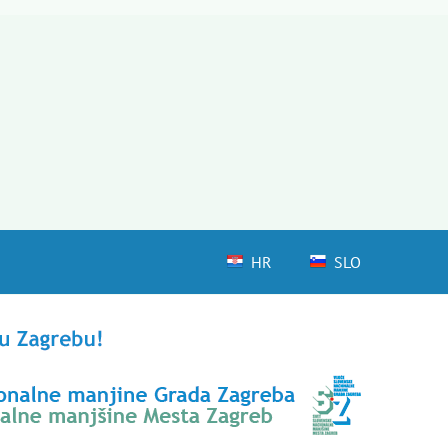
HR
SLO