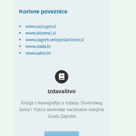
Korisne poveznice
www.uszs.gov.si
www.slovenci.si
www.zagreb.veleposlanistvo.si
www.vlada.hr
www.sabor.hr
Izdavaštvo
Knjige i monografije u izdanju Slovenskog
doma i Vijeća slovenske nacionalne manjine
Grada Zagreba