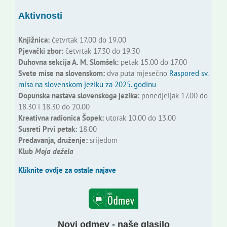
Aktivnosti
Knjižnica:
četvrtak 17.00 do 19.00
Pjevački zbor:
četvrtak 17.30 do 19.30
Duhovna sekcija A. M. Slomšek:
petak 15.00 do 17.00
Svete mise na slovenskom:
dva puta mjesečno
Raspored sv.
misa na slovenskom jeziku za 2025. godinu
Dopunska nastava slovenskoga jezika:
ponedjeljak 17.00 do
18.30 i 18.30 do 20.00
Kreativna radionica Šopek:
utorak 10.00 do 13.00
Susreti Prvi petak:
18.00
Predavanja, druženje:
srijedom
Klub
Moja dežela
Kliknite ovdje za ostale najave
Novi odmev - naše glasilo