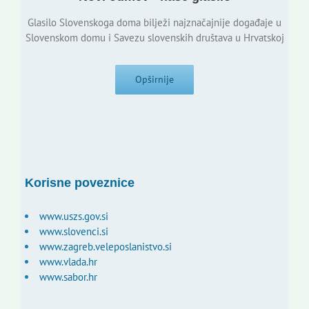
Glasilo Slovenskoga doma bilježi najznačajnije događaje u
Slovenskom domu i Savezu slovenskih društava u Hrvatskoj
Opširnije
Korisne poveznice
www.uszs.gov.si
www.slovenci.si
www.zagreb.veleposlanistvo.si
www.vlada.hr
www.sabor.hr