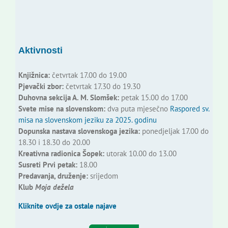
Aktivnosti
Knjižnica:
četvrtak 17.00 do 19.00
Pjevački zbor:
četvrtak 17.30 do 19.30
Duhovna sekcija A. M. Slomšek:
petak 15.00 do 17.00
Svete mise na slovenskom:
dva puta mjesečno
Raspored sv.
misa na slovenskom jeziku za 2025. godinu
Dopunska nastava slovenskoga jezika:
ponedjeljak 17.00 do
18.30 i 18.30 do 20.00
Kreativna radionica Šopek:
utorak 10.00 do 13.00
Susreti Prvi petak:
18.00
Predavanja, druženje:
srijedom
Klub
Moja dežela
Kliknite ovdje za ostale najave