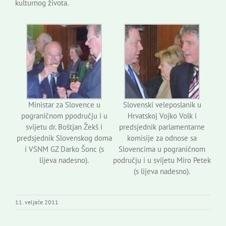
kulturnog života.
Ministar za Slovence u
Slovenski veleposlanik u
pograničnom ppodručju i u
Hrvatskoj Vojko Volk i
svijetu dr. Boštjan Žekš i
predsjednik parlamentarne
predsjednik Slovenskog doma
komisije za odnose sa
i VSNM GZ Darko Šonc (s
Slovencima u pograničnom
lijeva nadesno).
području i u svijetu Miro Petek
(s lijeva nadesno).
11. veljače 2011