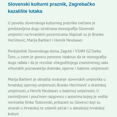
Slovenski kulturni praznik, Zagrebačko
Korisne informacije
kazalište lutaka
U povodu slovenskoga kulturnog praznika svečano je
predstavljena dugo očekivana monografija Slovenski
umjetnici na hrvatskim pozornicama. Napisali su je Branko
Hećimović, Marija Barbieri i Henrik Neubauer.
Predsjednik Slovenskoga doma, Zagreb i VSNM GZ Darko
Šonc, u svom je govoru ponosno istaknuo da se monografija
dugo rađala i da je rezultat višegodišnjega znanstvenog rada
vrhunskih poznavatelja dramske, operne i baletne umjetnosti.
Marija Barbieri je obradila stvaranje slovenskih umjetnika u
hrvatskoj opernoj umjetnosti, Branko Hećimović u dramskoj
umjetnosti, a Henrik Neubauer u baletnoj umjetnosti. U
zanimljivom i poučnom razgovoru s autorima kojeg je vodila
novinarka Ilinka Todorovski, prikazani su Slovenci koji su
stvarali u Hrvatskoj te ostavili pečat i u današnjoj hrvatskoj
kulturi.