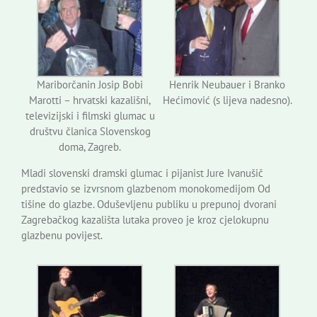
Mariborčanin Josip Bobi
Henrik Neubauer i Branko
Marotti – hrvatski kazališni,
Hećimović (s lijeva nadesno).
televizijski i filmski glumac u
društvu članica Slovenskog
doma, Zagreb.
Mladi slovenski dramski glumac i pijanist Jure Ivanušič
predstavio se izvrsnom glazbenom monokomedijom Od
tišine do glazbe. Oduševljenu publiku u prepunoj dvorani
Zagrebačkog kazališta lutaka proveo je kroz cjelokupnu
glazbenu povijest.