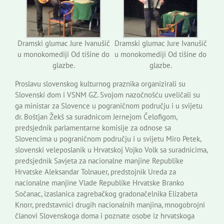
Dramski glumac Jure Ivanušič
Dramski glumac Jure Ivanušič
u monokomediji Od tišine do
u monokomediji Od tišine do
glazbe.
glazbe.
Proslavu slovenskog kulturnog praznika organizirali su
Slovenski dom i VSNM GZ. Svojom nazočnošću uveličali su
ga ministar za Slovence u pograničnom području i u svijetu
dr. Boštjan Žekš sa suradnicom Jernejom Čelofigom,
predsjednik parlamentarne komisije za odnose sa
Slovencima u pograničnom području i u svijetu Miro Petek,
slovenski veleposlanik u Hrvatskoj Vojko Volk sa suradnicima,
predsjednik Savjeta za nacionalne manjine Republike
Hrvatske Aleksandar Tolnauer, predstojnik Ureda za
nacionalne manjine Vlade Republike Hrvatske Branko
Sočanac, izaslanica zagrebačkog gradonačelnika Elizabeta
Knorr, predstavnici drugih nacionalnih manjina, mnogobrojni
članovi Slovenskoga doma i poznate osobe iz hrvatskoga