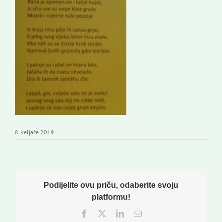
8. veljače 2019
Podijelite ovu priču, odaberite svoju
platformu!
Facebook
Twitter
LinkedIn
Email: