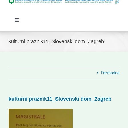
Toggle
Navigation
Početna
Novosti
kulturni praznik11_Slovenski dom_Zagreb
Slovenski dom Zagreb
Vijeće
Kontakti
Prethodna
Novi odmev – naše glasilo
Izdavaštvo
kulturni praznik11_Slovenski dom_Zagreb
Korisne informacije