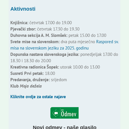
Aktivnosti
Knjižnica:
četvrtak 17.00 do 19.00
Pjevački zbor:
četvrtak 17.30 do 19.30
Duhovna sekcija A. M. Slomšek:
petak 15.00 do 17.00
Svete mise na slovenskom:
dva puta mjesečno
Raspored sv.
misa na slovenskom jeziku za 2025. godinu
Dopunska nastava slovenskoga jezika:
ponedjeljak 17.00 do
18.30 i 18.30 do 20.00
Kreativna radionica Šopek:
utorak 10.00 do 13.00
Susreti Prvi petak:
18.00
Predavanja, druženje:
srijedom
Klub
Moja dežela
Kliknite ovdje za ostale najave
Novi odmev - naše glasilo