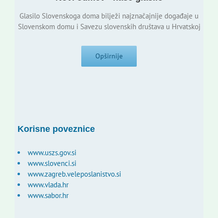
Glasilo Slovenskoga doma bilježi najznačajnije događaje u
Slovenskom domu i Savezu slovenskih društava u Hrvatskoj
Opširnije
Korisne poveznice
www.uszs.gov.si
www.slovenci.si
www.zagreb.veleposlanistvo.si
www.vlada.hr
www.sabor.hr