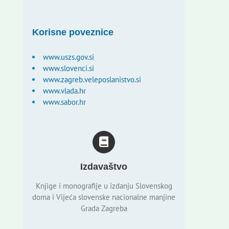
Korisne poveznice
www.uszs.gov.si
www.slovenci.si
www.zagreb.veleposlanistvo.si
www.vlada.hr
www.sabor.hr
Izdavaštvo
Knjige i monografije u izdanju Slovenskog
doma i Vijeća slovenske nacionalne manjine
Grada Zagreba