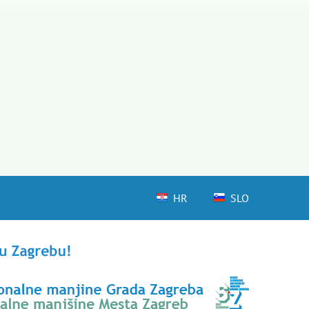
HR
SLO