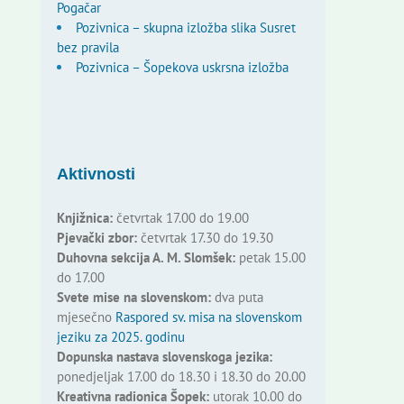
Pogačar
Pozivnica – skupna izložba slika Susret
bez pravila
Pozivnica – Šopekova uskrsna izložba
Aktivnosti
Knjižnica:
četvrtak 17.00 do 19.00
Pjevački zbor:
četvrtak 17.30 do 19.30
Duhovna sekcija A. M. Slomšek:
petak 15.00
do 17.00
Svete mise na slovenskom:
dva puta
mjesečno
Raspored sv. misa na slovenskom
jeziku za 2025. godinu
Dopunska nastava slovenskoga jezika:
ponedjeljak 17.00 do 18.30 i 18.30 do 20.00
Kreativna radionica Šopek:
utorak 10.00 do