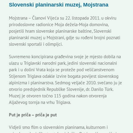
Slovenski planinarski muzej, Mojstrana
Korisne informacije
Mojstrana – Članovi Vijeća su 22. listopada 2011. u okviru
prirodoslovne radionice Moja dežela-Moja domovina,
posjetili hram slovenske planinarske baštine, Slovenski
planinarski muzej u Mojstrani, gdje su rođeni brojni poznati
slovenski sportaši i olimpijci.
Suvremeno koncipirana građevina svoje je mjesto dobila na
ulazu u Triglavski narodni park, jedini slovenski nacionalni
park i u dolini Vrata koja se proteže pod veličanstvenom
Stijenom Triglava odakle izvire bogata povijest slovenskog
alpinizma i planinarstva. Sedmog veljače 2010. svečano ju je
otvorio predsjednik Republike Slovenije, dr. Danilo Türk.
Muzej je otvoren točno 115 godina nakon otvorenja
Aljaževog tornja na vrhu Triglava.
Put je priča – priča je put
Vidjeli smo film o slovenskim planinama, kulturnom i