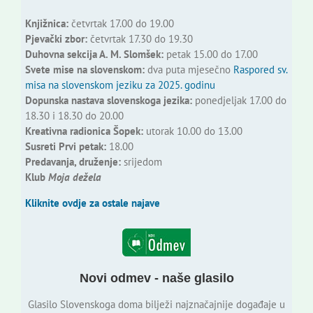
Knjižnica:
četvrtak 17.00 do 19.00
Pjevački zbor:
četvrtak 17.30 do 19.30
Duhovna sekcija A. M. Slomšek:
petak 15.00 do 17.00
Svete mise na slovenskom:
dva puta mjesečno
Raspored sv.
misa na slovenskom jeziku za 2025. godinu
Dopunska nastava slovenskoga jezika:
ponedjeljak 17.00 do
18.30 i 18.30 do 20.00
Kreativna radionica Šopek:
utorak 10.00 do 13.00
Susreti Prvi petak:
18.00
Predavanja, druženje:
srijedom
Klub
Moja dežela
Kliknite ovdje za ostale najave
Novi odmev - naše glasilo
Glasilo Slovenskoga doma bilježi najznačajnije događaje u