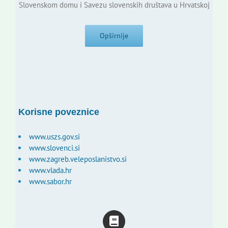
Slovenskom domu i Savezu slovenskih društava u Hrvatskoj
Opširnije
Korisne poveznice
www.uszs.gov.si
www.slovenci.si
www.zagreb.veleposlanistvo.si
www.vlada.hr
www.sabor.hr