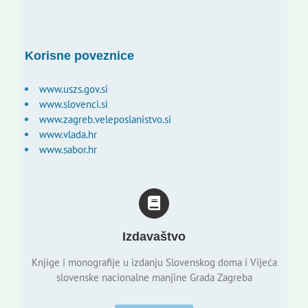
Korisne poveznice
www.uszs.gov.si
www.slovenci.si
www.zagreb.veleposlanistvo.si
www.vlada.hr
www.sabor.hr
Izdavaštvo
Knjige i monografije u izdanju Slovenskog doma i Vijeća
slovenske nacionalne manjine Grada Zagreba