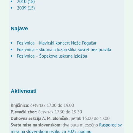
2010 (18)
2009 (15)
Najave
Pozivnica – klavirski koncert Neže Pogačar
Pozivnica – skupna izložba slika Susret bez pravila
Pozivnica – Šopekova uskrsna izložba
Aktivnosti
Knjižnica:
četvrtak 17.00 do 19.00
Pjevački zbor:
četvrtak 17.30 do 19.30
Duhovna sekcija A. M. Slomšek:
petak 15.00 do 17.00
Svete mise na slovenskom:
dva puta mjesečno
Raspored sv.
misa na slovenskom jeziku za 2025. godinu