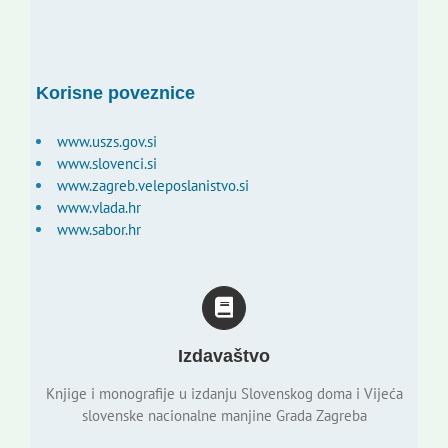
Korisne poveznice
www.uszs.gov.si
www.slovenci.si
www.zagreb.veleposlanistvo.si
www.vlada.hr
www.sabor.hr
Izdavaštvo
Knjige i monografije u izdanju Slovenskog doma i Vijeća
slovenske nacionalne manjine Grada Zagreba