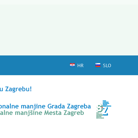
HR
SLO