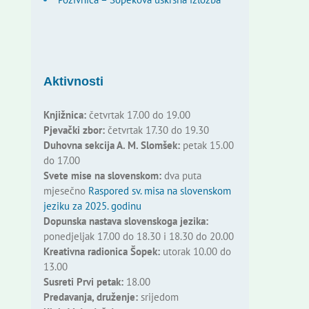
Aktivnosti
Knjižnica:
četvrtak 17.00 do 19.00
Pjevački zbor:
četvrtak 17.30 do 19.30
Duhovna sekcija A. M. Slomšek:
petak 15.00
do 17.00
Svete mise na slovenskom:
dva puta
mjesečno
Raspored sv. misa na slovenskom
jeziku za 2025. godinu
Dopunska nastava slovenskoga jezika:
ponedjeljak 17.00 do 18.30 i 18.30 do 20.00
Kreativna radionica Šopek:
utorak 10.00 do
13.00
Susreti Prvi petak:
18.00
Predavanja, druženje:
srijedom