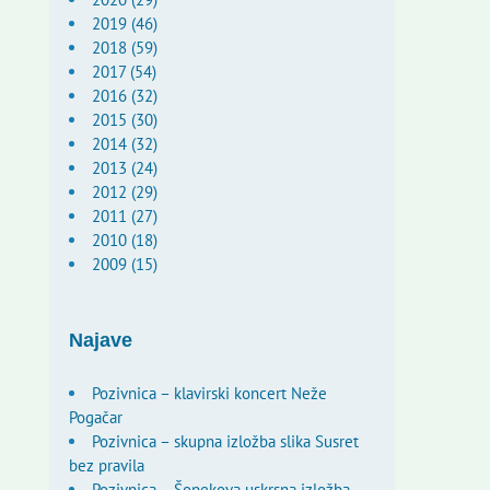
2019 (46)
2018 (59)
2017 (54)
2016 (32)
2015 (30)
2014 (32)
2013 (24)
2012 (29)
2011 (27)
2010 (18)
2009 (15)
Najave
Pozivnica – klavirski koncert Neže
Pogačar
Pozivnica – skupna izložba slika Susret
bez pravila
Pozivnica – Šopekova uskrsna izložba