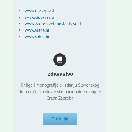
www.uszs.gov.si
www.slovenci.si
www.zagreb.veleposlanistvo.si
www.vlada.hr
www.sabor.hr
Izdavaštvo
Knjige i monografije u izdanju Slovenskog
doma i Vijeća slovenske nacionalne manjine
Grada Zagreba
Opširnije