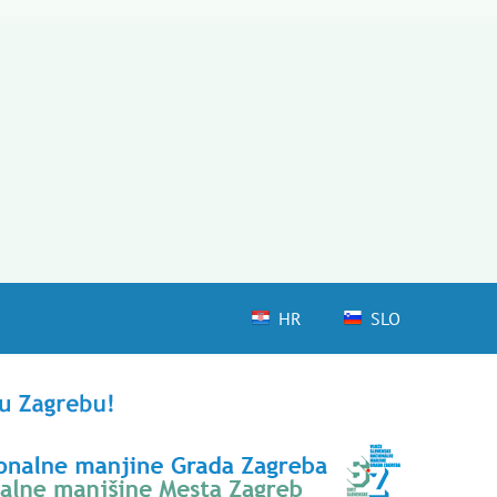
HR
SLO