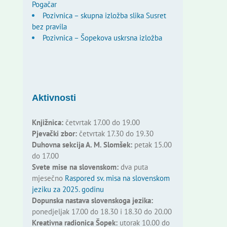
Pogačar
Pozivnica – skupna izložba slika Susret
bez pravila
Pozivnica – Šopekova uskrsna izložba
Aktivnosti
Knjižnica:
četvrtak 17.00 do 19.00
Pjevački zbor:
četvrtak 17.30 do 19.30
Duhovna sekcija A. M. Slomšek:
petak 15.00
do 17.00
Svete mise na slovenskom:
dva puta
mjesečno
Raspored sv. misa na slovenskom
jeziku za 2025. godinu
Dopunska nastava slovenskoga jezika:
ponedjeljak 17.00 do 18.30 i 18.30 do 20.00
Kreativna radionica Šopek:
utorak 10.00 do