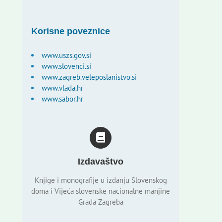
Korisne poveznice
www.uszs.gov.si
www.slovenci.si
www.zagreb.veleposlanistvo.si
www.vlada.hr
www.sabor.hr
Izdavaštvo
Knjige i monografije u izdanju Slovenskog
doma i Vijeća slovenske nacionalne manjine
Grada Zagreba